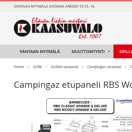
Skip
VANTAAN MYYMÄLÄ AVOINNA ARKISIN 10.15 -16
to
Content
VANTAAN MYYMÄLÄ
MUUTTOMYYNTI
GRILL
Home
Grillit
Grillien varaosat
Campingaz varaosat
Campingaz etupaneli RBS Wo
Skip
Skip
to
to
the
the
end
beginning
of
of
the
the