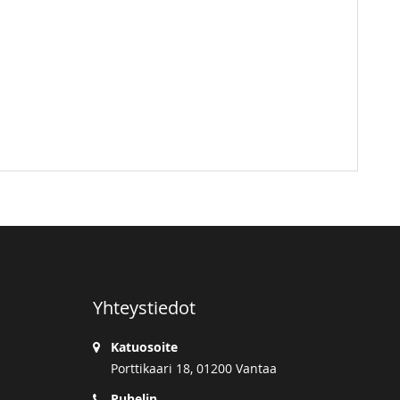
Yhteystiedot
Katuosoite
Porttikaari 18, 01200 Vantaa
Puhelin