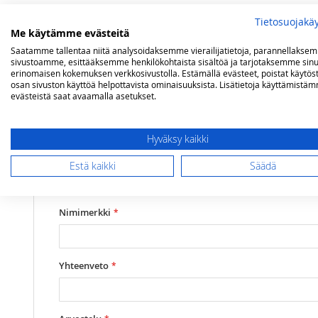
Tietosuojakä
Lisätietoja
Arvostelut
Me käytämme evästeitä
Saatamme tallentaa niitä analysoidaksemme vierailijatietoja, parannellakse
sivustoamme, esittääksemme henkilökohtaista sisältöä ja tarjotaksemme sinu
Lisätietoja
erinomaisen kokemuksen verkkosivustolla. Estämällä evästeet, poistat käytös
Mallit
RBS Woody Grande
Olet arvostelemassa:
osan sivuston käyttöä helpottavista ominaisuuksista. Lisätietoja käyttämistä
evästeistä saat avaamalla asetukset.
Campingaz etupaneli RBS Woody Grande m
(70263)
Hyväksy kaikki
Arviosi
Estä kaikki
Säädä
Rating
1
2
3
4
5
star
stars
stars
stars
stars
Nimimerkki
Yhteenveto