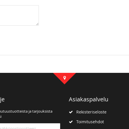
je
Asiakaspalvelu
uutuustuotteista ja tarjouksista
Rekisteriseloste
i
Toimitusehdot