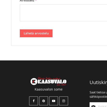
Arvostelu
Lähetä arvostelu
Uutiskir
Kaasuvalon some
Saat tietoa 
sähköpostiis
Tilaa