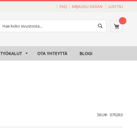
FAQ
KIRJAUDU SISÄÄN
LUO TILI
Haku
Ostoskori
Haku
TYÖKALUT
OTA YHTEYTTÄ
BLOGI
SKU
070263