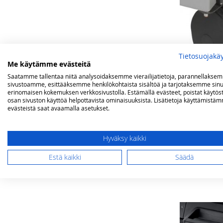
Tietosuojakä
Me käytämme evästeitä
Saatamme tallentaa niitä analysoidaksemme vierailijatietoja, parannellakse
sivustoamme, esittääksemme henkilökohtaista sisältöä ja tarjotaksemme sinu
erinomaisen kokemuksen verkkosivustolla. Estämällä evästeet, poistat käytös
Campingaz py
osan sivuston käyttöä helpottavista ominaisuuksista. Lisätietoja käyttämistä
evästeistä saat avaamalla asetukset.
malleihin
20,00 €
Hyväksy kaikki
Ei varastossa
Estä kaikki
Säädä