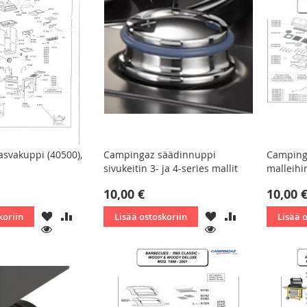
svakuppi (40500),
Campingaz säädinnuppi
Campinga
sivukeitin 3- ja 4-series mallit
malleihi
Tarjoushin
10,00 €
10,00 
LISÄÄ
LISÄÄ
LISÄÄ
LISÄÄ
koriin
Lisää ostoskoriin
Lisää 
TOIVELISTAAN
VERTAILUUN
TOIVELISTAAN
VERTAILUUN
KATSO
KATSO