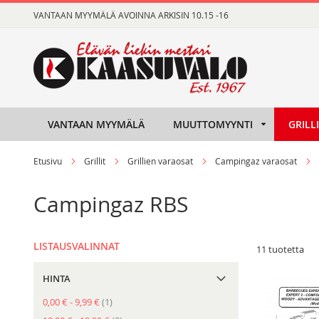
Skip
VANTAAN MYYMÄLÄ AVOINNA ARKISIN 10.15 -16
to
Content
VANTAAN MYYMÄLÄ
MUUTTOMYYNTI
GRILL
Etusivu
Grillit
Grillien varaosat
Campingaz varaosat
Campingaz RBS
LISTAUSVALINNAT
11
tuotetta
HINTA
tuote
0,00 €
-
9,99 €
1