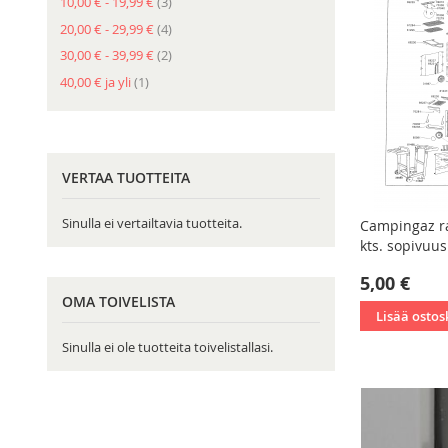
tuote
10,00 €
-
19,99 €
3
tuote
20,00 €
-
29,99 €
4
tuote
30,00 €
-
39,99 €
2
tuote
40,00 €
ja yli
1
VERTAA TUOTTEITA
Sinulla ei vertailtavia tuotteita.
Campingaz ra
kts. sopivuus
5,00 €
OMA TOIVELISTA
Lisää ostos
Sinulla ei ole tuotteita toivelistallasi.