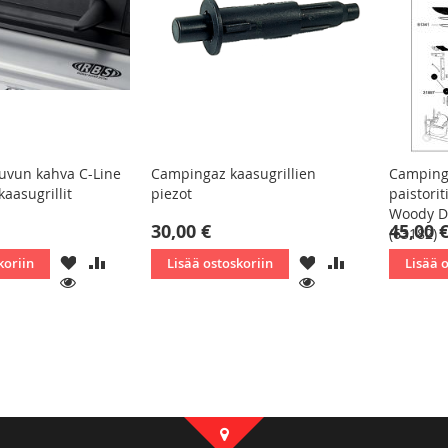
uvun kahva C-Line
Campingaz kaasugrillien
Camping
aasugrillit
piezot
paistori
Woody D
30,00 €
45,00 
(63182)
LISÄÄ
LISÄÄ
LISÄÄ
LISÄÄ
koriin
Lisää ostoskoriin
Lisää 
TOIVELISTAAN
VERTAILUUN
TOIVELISTAAN
VERTAILUUN
KATSO
KATSO