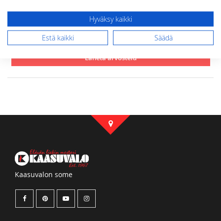
Hyväksy kaikki
Estä kaikki
Säädä
Lähetä arvostelu
Kaasuvalon some