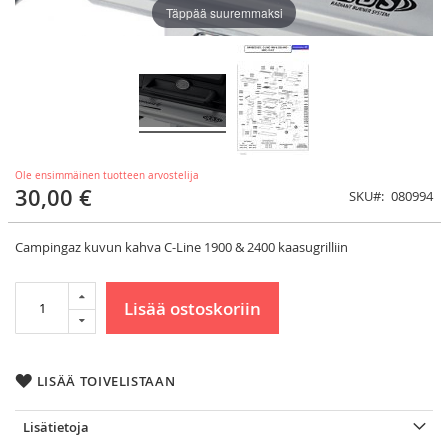
Täppää suuremmaksi
Ole ensimmäinen tuotteen arvostelija
30,00 €
SKU
080994
Campingaz kuvun kahva C-Line 1900 & 2400 kaasugrilliin
Lisää ostoskoriin
LISÄÄ TOIVELISTAAN
Lisätietoja