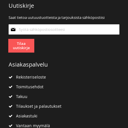
Uutiskirje
Saat tietoa uutuustuotteista ja tarjouksista sähköpostiisi
Tilaa
uutiskirjeemme:
Tilaa
uutiskirje
Asiakaspalvelu
Rekisteriseloste
Toimitusehdot
Takuu
Tilaukset ja palautukset
Asiakastuki
Vantaan myymälä