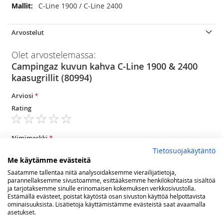
Lisätietoja
C-Line 1900 / C-Line 2400
Arvostelut
Olet arvostelemassa:
Campingaz kuvun kahva C-Line 1900 & 2400
kaasugrillit (80994)
Arviosi
Rating
1
2
3
4
5
star
stars
stars
stars
stars
Nimimerkki
Tietosuojakäytäntö
Me käytämme evästeitä
Saatamme tallentaa niitä analysoidaksemme vierailijatietoja,
Yhteenveto
parannellaksemme sivustoamme, esittääksemme henkilökohtaista sisältöä
ja tarjotaksemme sinulle erinomaisen kokemuksen verkkosivustolla.
Estämällä evästeet, poistat käytöstä osan sivuston käyttöä helpottavista
ominaisuuksista. Lisätietoja käyttämistämme evästeistä saat avaamalla
asetukset.
Arvostelu