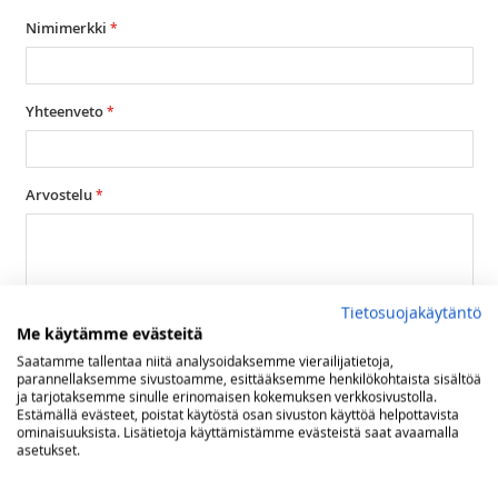
1
2
3
4
5
star
stars
stars
stars
stars
Nimimerkki
Yhteenveto
Arvostelu
Tietosuojakäytäntö
Me käytämme evästeitä
Lähetä arvostelu
Saatamme tallentaa niitä analysoidaksemme vierailijatietoja,
parannellaksemme sivustoamme, esittääksemme henkilökohtaista sisältöä
ja tarjotaksemme sinulle erinomaisen kokemuksen verkkosivustolla.
Estämällä evästeet, poistat käytöstä osan sivuston käyttöä helpottavista
ominaisuuksista. Lisätietoja käyttämistämme evästeistä saat avaamalla
asetukset.
SAATTAISIT OLLA KIINNOSTUNUT