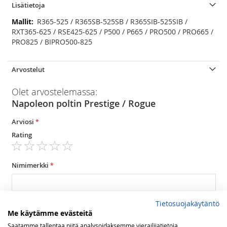
Lisätietoja
Lisätietoja
R365-525 / R365SB-525SB / R365SIB-525SIB /
RXT365-625 / RSE425-625 / P500 / P665 / PRO500 / PRO665 /
PRO825 / BIPRO500-825
Arvostelut
Olet arvostelemassa:
Napoleon poltin Prestige / Rogue
Arviosi
Rating
1
2
3
4
5
star
stars
stars
stars
stars
Nimimerkki
Yhteenveto
Tietosuojakäytäntö
Me käytämme evästeitä
Saatamme tallentaa niitä analysoidaksemme vierailijatietoja,