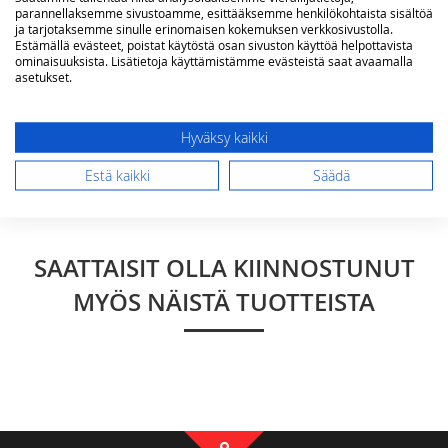
parannellaksemme sivustoamme, esittääksemme henkilökohtaista sisältöä
Arvostelu
ja tarjotaksemme sinulle erinomaisen kokemuksen verkkosivustolla.
Estämällä evästeet, poistat käytöstä osan sivuston käyttöä helpottavista
ominaisuuksista. Lisätietoja käyttämistämme evästeistä saat avaamalla
asetukset.
Hyväksy kaikki
Lähetä arvostelu
Estä kaikki
Säädä
SAATTAISIT OLLA KIINNOSTUNUT
MYÖS NÄISTÄ TUOTTEISTA