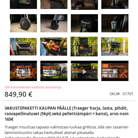
Ole ensimmäinen tuotteen arvostelija
849,90 €
SKU
01701
VARUSTEPAKETTI KAUPAN PÄÄLLE (Traeger harja, lasta, pihdit,
rasvapellinaluset (5kpl) sekä pellettiämpäri + kansi), arvo noin
165€
Traeger muuttaa tapaasi valmistaa ruokaa grillissä, sillä sen tasainen
lämmöntuotto takaa herkulliset ateriat jokaisella