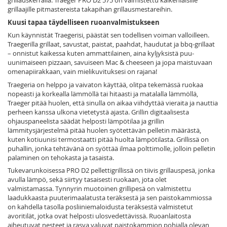
grillauskerralla.
Traeger PRO D2 575 on valmistettu kaikenlaisille
grillaajille pitmastereista takapihan grillausmestareihin.
Kuusi tapaa täydelliseen ruoanvalmistukseen
Kun käynnistät Traegerisi, päästät sen todellisen voiman valloilleen.
Traegerilla grillaat, savustat, paistat, paahdat, haudutat ja bbq-grillaat
– onnistut kaikessa kuten ammattilainen, aina kyljyksistä puu-
uunimaiseen pizzaan, savuiseen Mac & cheeseen ja jopa maistuvaan
omenapiirakkaan, vain mielikuvituksesi on rajana!
Traegeria on helppo ja vaivaton käyttää, olitpa tekemässä ruokaa
nopeasti ja korkealla lämmöllä tai hitaasti ja matalalla lämmöllä,
Traeger pitää huolen, että sinulla on aikaa viihdyttää vieraita ja nauttia
perheen kanssa ulkona vietetystä ajasta. Grillin digitaalisesta
ohjauspaneelista säädät helposti lämpötilaa ja grillin
lämmitysjärjestelmä pitää huolen syötettävän pelletin määrästä,
kuten kotiuunisi termostaatti pitää huolta lämpötilasta. Grillissä on
puhallin, jonka tehtävänä on syöttää ilmaa polttimolle, jolloin pelletin
palaminen on tehokasta ja tasaista.
Tukevarunkoisessa PRO D2 pellettigrillissä on tiivis grillauspesä, jonka
avulla lämpö, sekä siirtyy tasaisesti ruokaan, jota olet
valmistamassa. Tynnyrin muotoinen grillipesä on valmistettu
laadukkaasta puuterimaalatusta teräksestä ja sen paistokammiossa
on kahdella tasolla posliiniemaloidusta teräksestä valmistetut
avoritilät, jotka ovat helposti ulosvedettävissä. Ruoanlaitosta
aiheutuvat nesteet ja rasva valuvat paistokammion pohjalla olevan