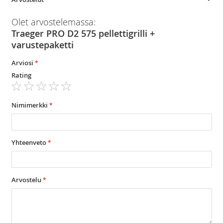
Olet arvostelemassa:
Traeger PRO D2 575 pellettigrilli +
varustepaketti
Arviosi
Rating
1
2
3
4
5
star
stars
stars
stars
stars
Nimimerkki
Yhteenveto
Arvostelu