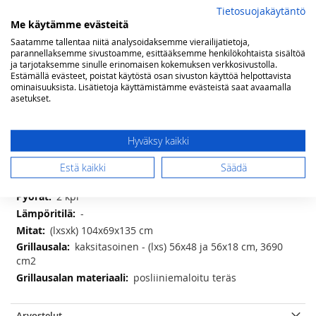
huolestua ruoan ylikypsymisestä. Painamalla ”keep warm-pidä
Tietosuojakäytäntö
lämpimänä” toimintoa, grillin lämpötila asettuu 75 asteeseen ja ruoka
Me käytämme evästeitä
pysyy lämpimänä, kunnes olet taas kotona!
Saatamme tallentaa niitä analysoidaksemme vierailijatietoja,
Tehontarve noin 300 W ensimmäisen 4 minuutin aikana sitten noin 50
parannellaksemme sivustoamme, esittääksemme henkilökohtaista sisältöä
W tunnissa.
ja tarjotaksemme sinulle erinomaisen kokemuksen verkkosivustolla.
Estämällä evästeet, poistat käytöstä osan sivuston käyttöä helpottavista
MUISTA TILATA PELLETIT
ominaisuuksista. Lisätietoja käyttämistämme evästeistä saat avaamalla
asetukset.
LISÄÄ TOIVELISTAAN
Lisätietoja
Hyväksy kaikki
Lisätietoja
digitaalinen lämmönsäätö 74-260°C
Estä kaikki
Säädä
87,5 cm
2 kpl
-
(lxsxk) 104x69x135 cm
kaksitasoinen - (lxs) 56x48 ja 56x18 cm, 3690
cm2
posliiniemaloitu teräs
Arvostelut