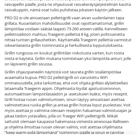
rasvapellin päälle, josta ne ohjautuvat rasvakeräysjärjestelmän kautta
rasvakuppiin, nämä osat tulisi puhdistaa jokaisen käytön jälkeen.
PRO D2 ei ole ainoastaan pellettigrilli vaan aivan uudenlainen tapa
grillata. Ruoanlaiton mahdollisuudet ovat rajoittamattomat, grillin
lämpötilaa voidaan säätää laajasti 73-260 asteen välillä. Kannelliseen
pellettisäiliöön mahtuu Traegerin pellettiä 8 kg, joten polttoainetta
riittää tuntien grillaushetkiin. Käyttämällä Traegerin pellettiä varmistut
oikeanlaisesta grillin toiminnasta ja herkullisesta lopputuloksesta.
Grillin rungossa on koukut grilliritilän roikotusta varten, kun toista
niistä ei käytetä. Grillin mukana toimitetaan yksi lämpötila-anturi, jolle
on läpivienti grillin sivussa.
Grillin ohjauspaneelin näytöstä voit seurata grillin sisälämpötilaa
avaamatta kupua. PRO D2 pellettigrilli on varustettu WiFi
ominaisuudella, joka tarkoittaa, että voit ohjata grilliäsi älylaitteellasi
lataamalla Traegerin appin. Ohjelmasta löydät ajastustoiminnon,
automaattisen lämpötilasäädön ja -asetuksien lisäksi, myös reseptit.
Grilli hoitaa ruoan valmistumisen, sinun täytyy ainoastaan asettaa
valmistettava ruoka grilliin ja antaa grillin hoitaa loput puolestasi. Voit
myös asettaa jo valmiina olevaan reseptiin haluamasi valmistusajan ja
jakaa tiedon ystävällesi, jolla on Traeger WiFi pellettigrilli. Mikäli
sattuisit olemaan kaupassa hakemassa viimeistä ainesosaa illalliseen
ja ohjelma ilmoittaa ruoan olevan valmis, voit asettaa ohjelmasta
”keep warm-pidä lämpimänä” toiminnon päälle ja sinun ei tarvitse