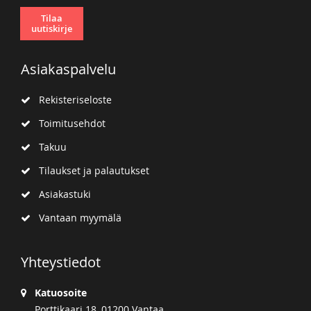
Tilaa
uutiskirje
Asiakaspalvelu
Rekisteriseloste
Toimitusehdot
Takuu
Tilaukset ja palautukset
Asiakastuki
Vantaan myymälä
Yhteystiedot
Katuosoite
Porttikaari 18, 01200 Vantaa