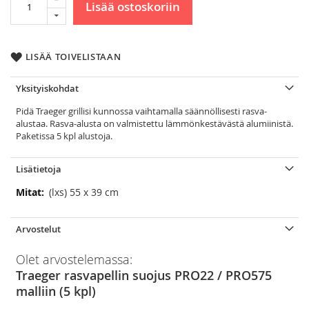
Lisää ostoskoriin
LISÄÄ TOIVELISTAAN
Yksityiskohdat
Pidä Traeger grillisi kunnossa vaihtamalla säännöllisesti rasva-
alustaa. Rasva-alusta on valmistettu lämmönkestävästä alumiinistä.
Paketissa 5 kpl alustoja.
Lisätietoja
Lisätietoja
(lxs) 55 x 39 cm
Arvostelut
Olet arvostelemassa:
Traeger rasvapellin suojus PRO22 / PRO575
malliin (5 kpl)