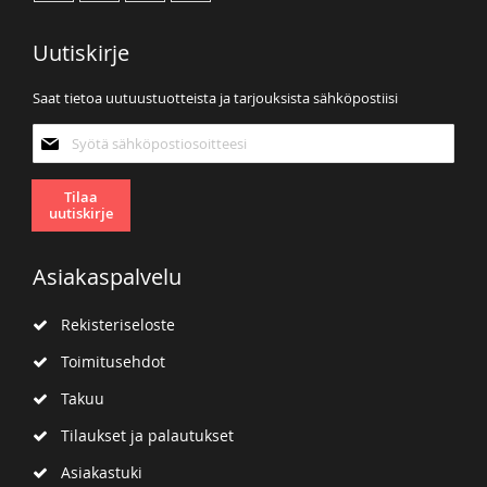
Uutiskirje
Saat tietoa uutuustuotteista ja tarjouksista sähköpostiisi
Tilaa
uutiskirjeemme:
Tilaa
uutiskirje
Asiakaspalvelu
Rekisteriseloste
Toimitusehdot
Takuu
Tilaukset ja palautukset
Asiakastuki