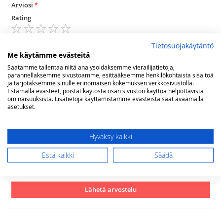
Arviosi
Rating
1
2
3
4
5
Tietosuojakäytäntö
star
stars
stars
stars
stars
Nimimerkki
Me käytämme evästeitä
Saatamme tallentaa niitä analysoidaksemme vierailijatietoja,
parannellaksemme sivustoamme, esittääksemme henkilökohtaista sisältöä
ja tarjotaksemme sinulle erinomaisen kokemuksen verkkosivustolla.
Yhteenveto
Estämällä evästeet, poistat käytöstä osan sivuston käyttöä helpottavista
ominaisuuksista. Lisätietoja käyttämistämme evästeistä saat avaamalla
asetukset.
Arvostelu
Hyväksy kaikki
Estä kaikki
Säädä
Lähetä arvostelu