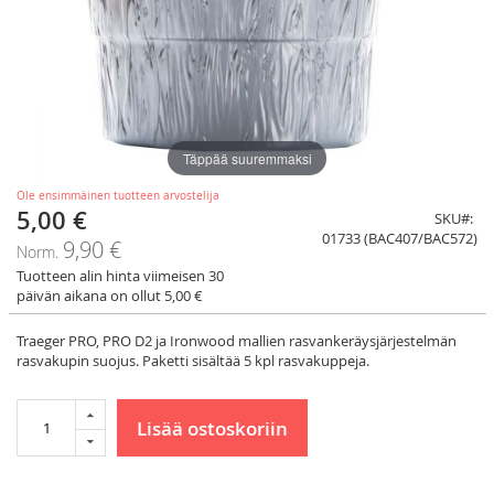
Täppää suuremmaksi
Ole ensimmäinen tuotteen arvostelija
5,00 €
Tarjoushinta
SKU
01733 (BAC407/BAC572)
9,90 €
Norm.
Tuotteen alin hinta viimeisen 30
päivän aikana on ollut 5,00 €
Traeger PRO, PRO D2 ja Ironwood mallien rasvankeräysjärjestelmän
rasvakupin suojus. Paketti sisältää 5 kpl rasvakuppeja.
Lisää ostoskoriin