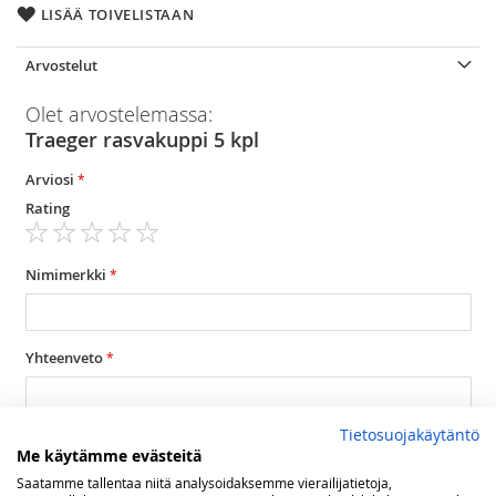
LISÄÄ TOIVELISTAAN
Arvostelut
Olet arvostelemassa:
Traeger rasvakuppi 5 kpl
Arviosi
Rating
1
2
3
4
5
star
stars
stars
stars
stars
Nimimerkki
Yhteenveto
Tietosuojakäytäntö
Arvostelu
Me käytämme evästeitä
Saatamme tallentaa niitä analysoidaksemme vierailijatietoja,