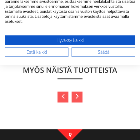
parannellaksemme sivustoamme, esittääksemme henkilökohtaista sisältöä
ja tarjotaksemme sinulle erinomaisen kokemuksen verkkosivustolla.
Estämällä evästeet, poistat käytöstä osan sivuston käyttöä helpottavista
ominaisuuksista. Lisätietoja käyttämistämme evästeistä saat avaamalla
asetukset.
Lähetä arvostelu
Hyväksy kaikki
Estä kaikki
Säädä
SAATTAISIT OLLA KIINNOSTUNUT
MYÖS NÄISTÄ TUOTTEISTA