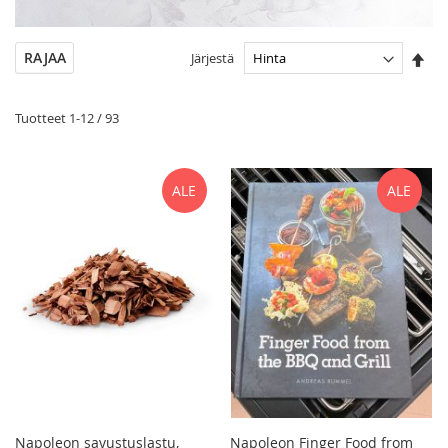
Ase
RAJAA
Järjestä
las
jär
Tuotteet
1
-
12
/
93
ALE
ALE
Napoleon savustuslastu,
Napoleon Finger Food from