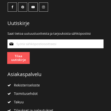
Uutiskirje
Saat tietoa uutuustuotteista ja tarjouksista sähköpostiisi
Tilaa
uutiskirjeemme:
Tilaa
uutiskirje
Asiakaspalvelu
Rekisteriseloste
Toimitusehdot
Takuu
Tilaukset ja palautukset