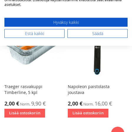
asetukset.
ALE
Hyväksy kaikki
Estä kaikki
Säädä
Traeger rasvakuppi
Napoleon paistolasta
Timberline, 5 kpl
joustava
Tarjoushinta
Tarjoushinta
2,00 €
9,90 €
2,00 €
16,00 €
Norm.
Norm.
Lisää ostoskoriin
Lisää ostoskoriin