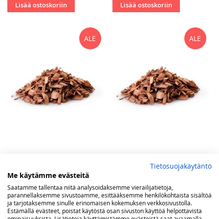
Lisää ostoskoriin
Lisää ostoskoriin
ALE
ALE
Napoleon savustuslastu,
Napoleon savustuslastu,
Tietosuojakäytäntö
Luumu 700 g
omena 700 g
Me käytämme evästeitä
Saatamme tallentaa niitä analysoidaksemme vierailijatietoja,
Tarjoushinta
Tarjoushinta
2,00 €
14,00 €
2,00 €
14,00 €
Norm.
Norm.
parannellaksemme sivustoamme, esittääksemme henkilökohtaista sisältöä
ja tarjotaksemme sinulle erinomaisen kokemuksen verkkosivustolla.
Lisää ostoskoriin
Lisää ostoskoriin
Estämällä evästeet, poistat käytöstä osan sivuston käyttöä helpottavista
ominaisuuksista. Lisätietoja käyttämistämme evästeistä saat avaamalla