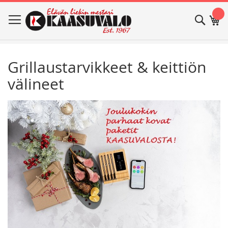
Skip
Haku
Os
to
Content
Grillaustarvikkeet & keittiön
välineet