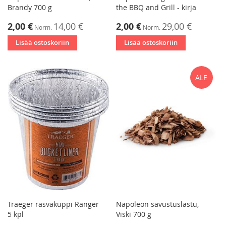
Brandy 700 g
the BBQ and Grill - kirja
Tarjoushinta
Tarjoushinta
2,00 €
14,00 €
2,00 €
29,00 €
Norm.
Norm.
Lisää ostoskoriin
Lisää ostoskoriin
ALE
Traeger rasvakuppi Ranger
Napoleon savustuslastu,
5 kpl
Viski 700 g