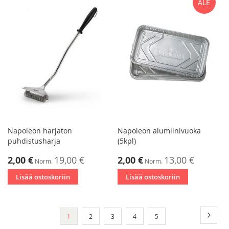
ALE
Napoleon harjaton
Napoleon alumiinivuoka
puhdistusharja
(5kpl)
Tarjoushinta
Tarjoushinta
2,00 €
19,00 €
2,00 €
13,00 €
Norm.
Norm.
Lisää ostoskoriin
Lisää ostoskoriin
Sivu
Sivu
Seura
You're
Sivu
Sivu
Sivu
Sivu
1
2
3
4
5
currently