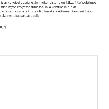
ullisen kokoiselle astialle. Sen kokonaisteho on 12kw. 4 kW polttimot
tian myös kevyessä tuulessa. Tällä keittimellä ruokit
ä seurasta ja raittiista ulkoilmasta. Keittimeen tarvitset lisäksi
 sekä nestekaasukaasupullon.
LUUN