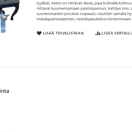
tyylikäs. Keitin on riittävän leveä, jopa kolmelle kohtu
riittävät kuumentamaan paistinpannun, kattilan tms. as
suuremmankin porukan nopeasti, nauttien samalla hyväst
matalapainesäätimen, nestekaasuletkun kiristimineen
LISÄÄ TOIVELISTAAN
LISÄÄ VERTAI
oltinta
säätöalue