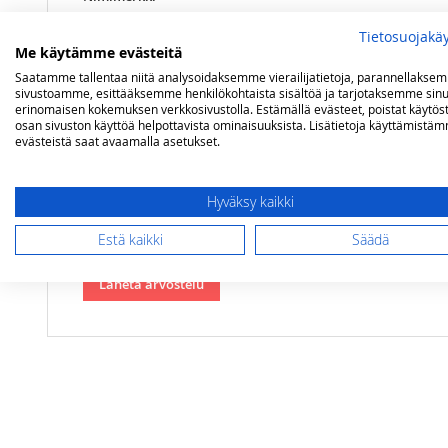
Tietosuojakä
Me käytämme evästeitä
Yhteenveto
Saatamme tallentaa niitä analysoidaksemme vierailijatietoja, parannellakse
sivustoamme, esittääksemme henkilökohtaista sisältöä ja tarjotaksemme sinu
erinomaisen kokemuksen verkkosivustolla. Estämällä evästeet, poistat käytös
osan sivuston käyttöä helpottavista ominaisuuksista. Lisätietoja käyttämistä
evästeistä saat avaamalla asetukset.
Arvostelu
Hyväksy kaikki
Estä kaikki
Säädä
Lähetä arvostelu