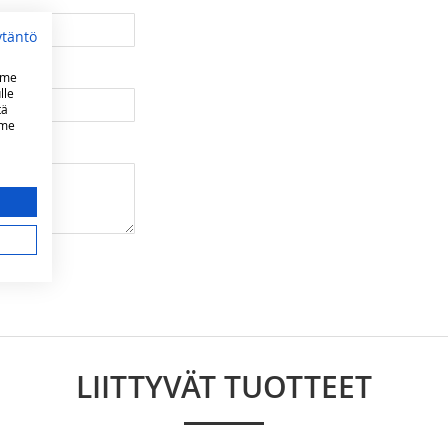
ytäntö
mme
lle
tä
mme
LIITTYVÄT TUOTTEET