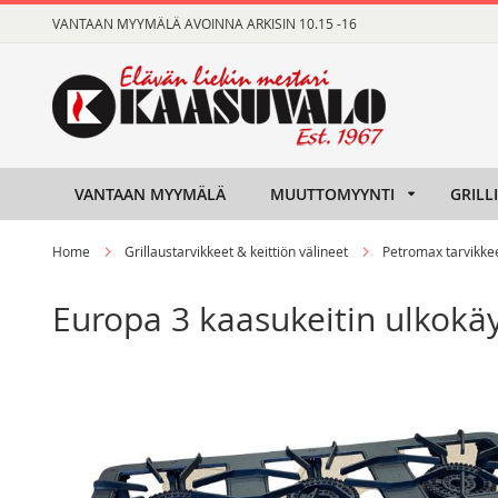
Skip
VANTAAN MYYMÄLÄ AVOINNA ARKISIN 10.15 -16
to
Content
VANTAAN MYYMÄLÄ
MUUTTOMYYNTI
GRILL
Home
Grillaustarvikkeet & keittiön välineet
Petromax tarvikke
Europa 3 kaasukeitin ulkokäy
Skip
Skip
to
to
the
the
end
beginning
of
of
the
the