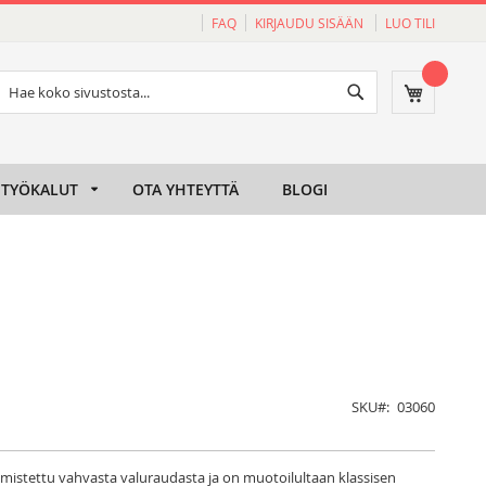
FAQ
KIRJAUDU SISÄÄN
LUO TILI
Haku
Ostoskori
Haku
TYÖKALUT
OTA YHTEYTTÄ
BLOGI
SKU
03060
lmistettu vahvasta valuraudasta ja on muotoilultaan klassisen