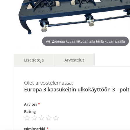
images
images
gallery
gallery
Zoomaa kuvaa liikuttamalla hiirtä kuvan päällä
Lisätietoja
Arvostelut
Lisätietoja
Mitat
81cm x 40cm x 16cm (lxsxk)
Olet arvostelemassa:
Europa 3 kaasukeitin ulkokäyttöön 3 - p
Polttimet
3kpl
Teho
kokonaisteho 12 kW, 4 kW / poltin, laaja 
Arviosi
Rating
1
2
3
4
5
star
stars
stars
stars
stars
Nimimerkki