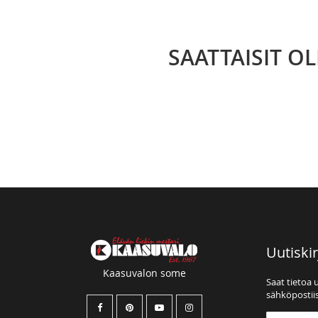
SAATTAISIT O
Uutiskir
Kaasuvalon some
Saat tietoa 
sähköpostiis
Tilaa