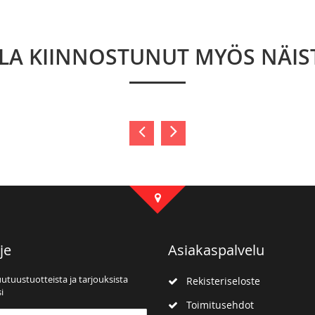
LLA KIINNOSTUNUT MYÖS NÄIS
je
Asiakaspalvelu
uutuustuotteista ja tarjouksista
Rekisteriseloste
i
Toimitusehdot