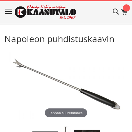
Skip
Haku
Os
to
Content
Napoleon puhdistuskaavin
Skip
Skip
to
to
the
the
end
beginning
of
of
the
the
images
images
gallery
gallery
Täppää suuremmaksi