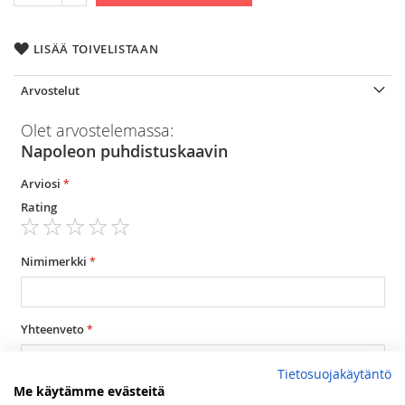
LISÄÄ TOIVELISTAAN
Arvostelut
Olet arvostelemassa:
Napoleon puhdistuskaavin
Arviosi
Rating
1
2
3
4
5
star
stars
stars
stars
stars
Nimimerkki
Yhteenveto
Tietosuojakäytäntö
Me käytämme evästeitä
Arvostelu