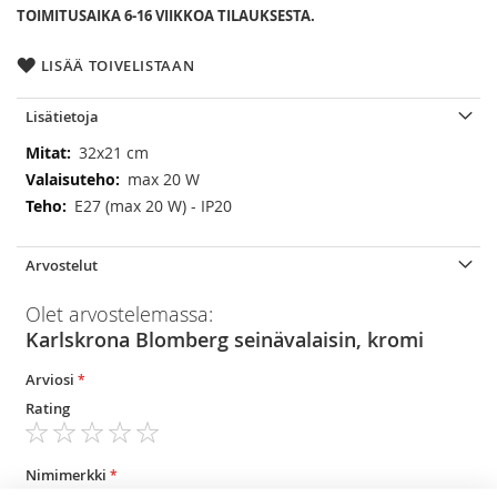
TOIMITUSAIKA 6-16 VIIKKOA TILAUKSESTA.
LISÄÄ TOIVELISTAAN
Lisätietoja
Lisätietoja
32x21 cm
max 20 W
E27 (max 20 W) - IP20
Arvostelut
Olet arvostelemassa:
Karlskrona Blomberg seinävalaisin, kromi
Arviosi
Rating
1
2
3
4
5
star
stars
stars
stars
stars
Nimimerkki