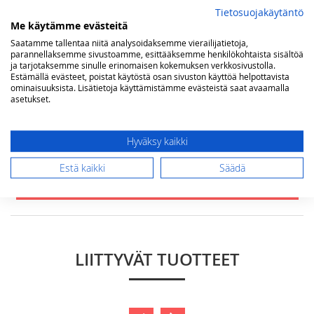
Tietosuojakäytäntö
Me käytämme evästeitä
Yhteenveto
Saatamme tallentaa niitä analysoidaksemme vierailijatietoja,
parannellaksemme sivustoamme, esittääksemme henkilökohtaista sisältöä
ja tarjotaksemme sinulle erinomaisen kokemuksen verkkosivustolla.
Estämällä evästeet, poistat käytöstä osan sivuston käyttöä helpottavista
ominaisuuksista. Lisätietoja käyttämistämme evästeistä saat avaamalla
Arvostelu
asetukset.
Hyväksy kaikki
Estä kaikki
Säädä
Lähetä arvostelu
LIITTYVÄT TUOTTEET