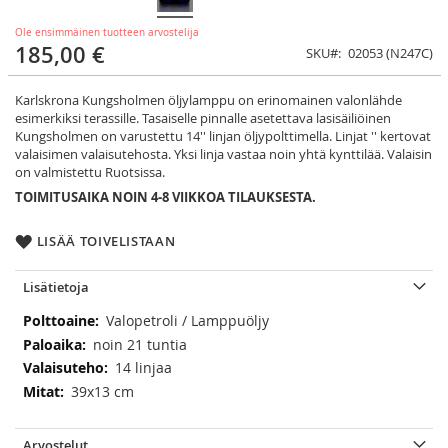
Ole ensimmäinen tuotteen arvostelija
185,00 €
SKU
02053 (N247C)
Karlskrona Kungsholmen öljylamppu on erinomainen valonlähde
esimerkiksi terassille. Tasaiselle pinnalle asetettava lasisäiliöinen
Kungsholmen on varustettu 14'' linjan öljypolttimella. Linjat '' kertovat
valaisimen valaisutehosta. Yksi linja vastaa noin yhtä kynttilää. Valaisin
on valmistettu Ruotsissa.
TOIMITUSAIKA NOIN 4-8 VIIKKOA TILAUKSESTA.
LISÄÄ TOIVELISTAAN
Lisätietoja
Lisätietoja
Valopetroli / Lamppuöljy
noin 21 tuntia
14 linjaa
39x13 cm
Arvostelut