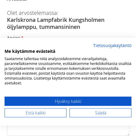
Olet arvostelemassa:
Karlskrona Lampfabrik Kungsholmen
öljylamppu, tummansininen
Arviosi
Rating
Tietosuojakäytäntö
Me käytämme evästeitä
1
2
3
4
5
Saatamme tallentaa niitä analysoidaksemme vierailijatietoja,
star
stars
stars
stars
stars
Nimimerkki
parannellaksemme sivustoamme, esittääksemme henkilökohtaista sisältöä
ja tarjotaksemme sinulle erinomaisen kokemuksen verkkosivustolla.
Estämällä evästeet, poistat käytöstä osan sivuston käyttöä helpottavista
ominaisuuksista. Lisätietoja käyttämistämme evästeistä saat avaamalla
asetukset.
Yhteenveto
Hyväksy kaikki
Arvostelu
Estä kaikki
Säädä