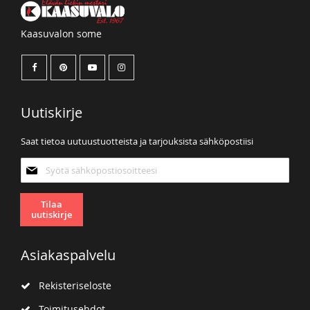
Kaasuvalon some
Uutiskirje
Saat tietoa uutuustuotteista ja tarjouksista sähköpostiisi
Tilaa
uutiskirjeemme:
Tilaa
uutiskirje
Asiakaspalvelu
Rekisteriseloste
Toimitusehdot