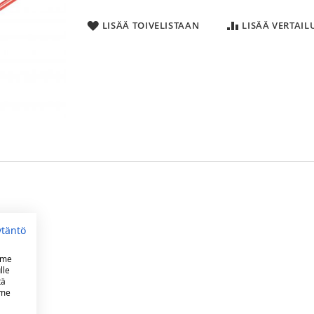
LISÄÄ TOIVELISTAAN
LISÄÄ VERTAI
ytäntö
mme
lle
tä
mme