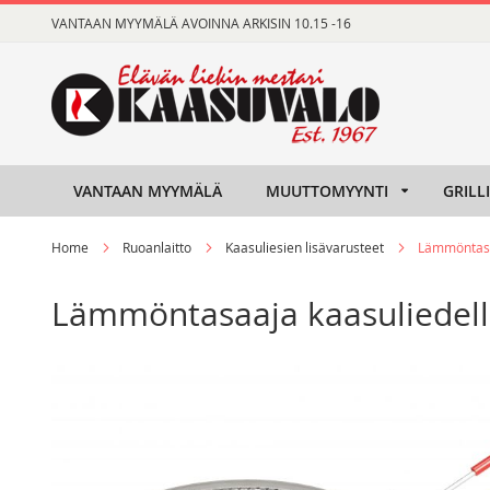
Skip
VANTAAN MYYMÄLÄ AVOINNA ARKISIN 10.15 -16
to
Content
VANTAAN MYYMÄLÄ
MUUTTOMYYNTI
GRILL
Home
Ruoanlaitto
Kaasuliesien lisävarusteet
Lämmöntasa
Lämmöntasaaja kaasuliedel
Skip
Skip
to
to
the
the
end
beginning
of
of
the
the