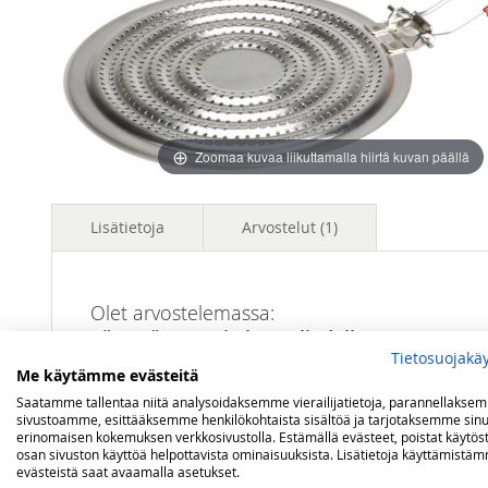
images
images
gallery
gallery
Zoomaa kuvaa liikuttamalla hiirtä kuvan päällä
Lisätietoja
Arvostelut
1
Lisätietoja
Mallit
kaikki kaasuliedet, -keittimet ja -tasot
Olet arvostelemassa:
Lämmöntasaaja kaasuliedelle
Tietosuojakä
Me käytämme evästeitä
Arviosi
Saatamme tallentaa niitä analysoidaksemme vierailijatietoja, parannellakse
sivustoamme, esittääksemme henkilökohtaista sisältöä ja tarjotaksemme sinu
Rating
erinomaisen kokemuksen verkkosivustolla. Estämällä evästeet, poistat käytös
osan sivuston käyttöä helpottavista ominaisuuksista. Lisätietoja käyttämistä
1
2
3
4
5
evästeistä saat avaamalla asetukset.
star
stars
stars
stars
stars
Nimimerkki