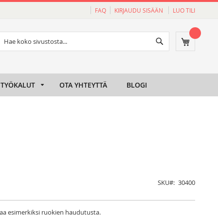
FAQ
KIRJAUDU SISÄÄN
LUO TILI
Haku
Ostoskori
Haku
TYÖKALUT
OTA YHTEYTTÄ
BLOGI
SKU
30400
aa esimerkiksi ruokien haudutusta.