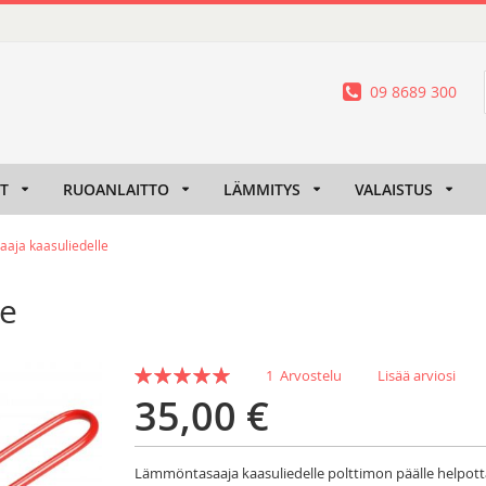
09 8689 300
IT
RUOANLAITTO
LÄMMITYS
VALAISTUS
aja kaasuliedelle
le
Rating:
1
Arvostelu
Lisää arviosi
100
100
% of
35,00 €
Lämmöntasaaja kaasuliedelle polttimon päälle helpott