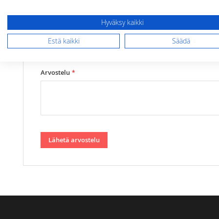
Hyväksy kaikki
Yhteenveto
Estä kaikki
Säädä
Arvostelu
Lähetä arvostelu