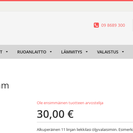
09 8689 300
IT
RUOANLAITTO
LÄMMITYS
VALAISTUS
 mm
Ole ensimmäinen tuotteen arvostelija
30,00 €
Alkuperäinen 11 linjan liekkilasi öljyvalaisimiin. Esimerk