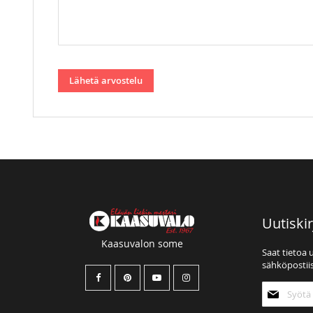
Lähetä arvostelu
Uutiskir
Kaasuvalon some
Saat tietoa 
sähköpostiis
Tilaa
uutiskirjee