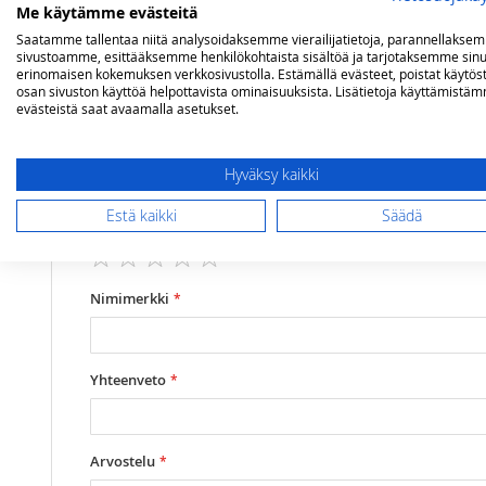
Me käytämme evästeitä
Saatamme tallentaa niitä analysoidaksemme vierailijatietoja, parannellakse
Lisätietoja
Arvostelut
sivustoamme, esittääksemme henkilökohtaista sisältöä ja tarjotaksemme sinu
erinomaisen kokemuksen verkkosivustolla. Estämällä evästeet, poistat käytös
osan sivuston käyttöä helpottavista ominaisuuksista. Lisätietoja käyttämistä
evästeistä saat avaamalla asetukset.
Lisätietoja
Kiinnityshalkaisija
Ø 49,5
Olet arvostelemassa:
Lasi 11 linjaa, Ø 49,5 x 245 mm
Korkeus
245 mm
Hyväksy kaikki
Arviosi
Estä kaikki
Säädä
Rating
1
2
3
4
5
star
stars
stars
stars
stars
Nimimerkki
Yhteenveto
Arvostelu