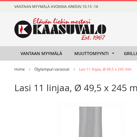
Skip
VANTAAN MYYMÄLÄ AVOINNA ARKISIN 10.15 -16
to
Content
VANTAAN MYYMÄLÄ
MUUTTOMYYNTI
GRILL
Home
Öljylampun varaosat
Lasi 11 linjaa, Ø 49,5 x 245 mm
Lasi 11 linjaa, Ø 49,5 x 245
Skip
Skip
to
to
the
the
end
beginning
of
of
the
the