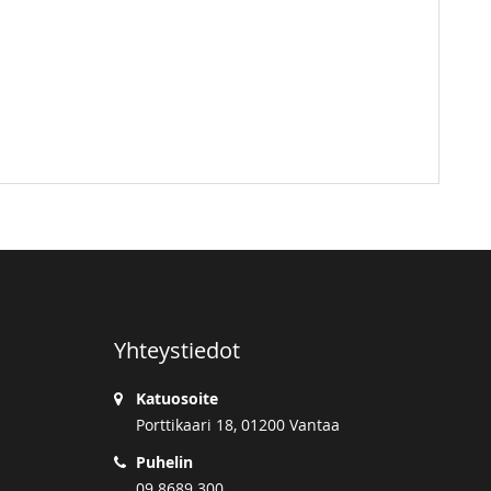
Yhteystiedot
Katuosoite
Porttikaari 18, 01200 Vantaa
Puhelin
09 8689 300