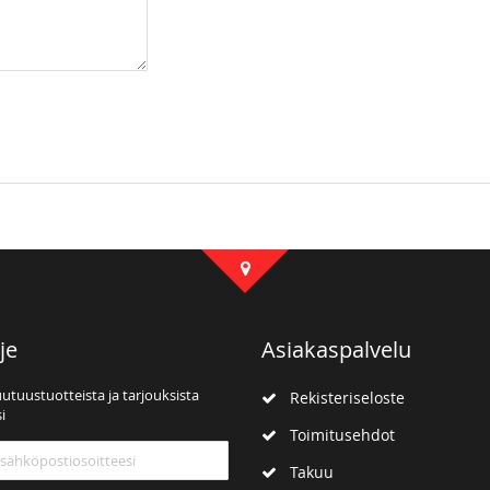
je
Asiakaspalvelu
uutuustuotteista ja tarjouksista
Rekisteriseloste
i
Toimitusehdot
mme:
Takuu