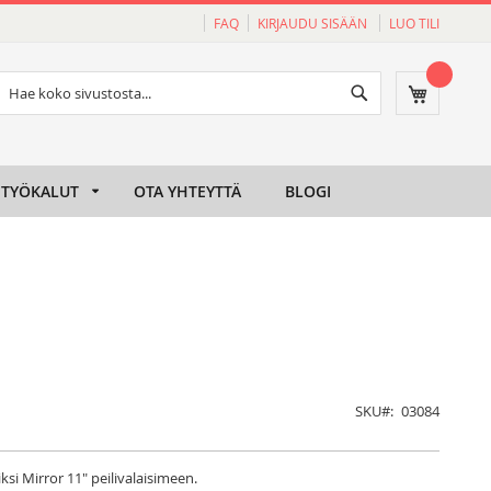
FAQ
KIRJAUDU SISÄÄN
LUO TILI
Haku
Ostoskori
Haku
TYÖKALUT
OTA YHTEYTTÄ
BLOGI
SKU
03084
iksi Mirror 11" peilivalaisimeen.