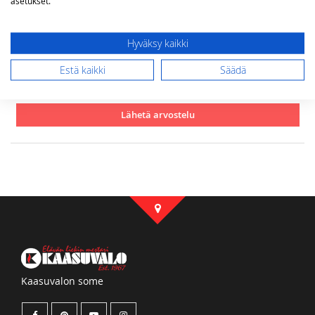
asetukset.
Arvostelu
Hyväksy kaikki
Estä kaikki
Säädä
Lähetä arvostelu
Kaasuvalon some