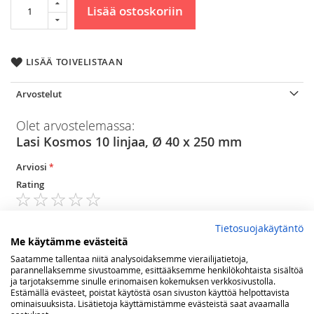
Lisää ostoskoriin
LISÄÄ TOIVELISTAAN
Arvostelut
Olet arvostelemassa:
Lasi Kosmos 10 linjaa, Ø 40 x 250 mm
Arviosi
Rating
1
2
3
4
5
star
stars
stars
stars
stars
Nimimerkki
Tietosuojakäytäntö
Me käytämme evästeitä
Saatamme tallentaa niitä analysoidaksemme vierailijatietoja,
parannellaksemme sivustoamme, esittääksemme henkilökohtaista sisältöä
Yhteenveto
ja tarjotaksemme sinulle erinomaisen kokemuksen verkkosivustolla.
Estämällä evästeet, poistat käytöstä osan sivuston käyttöä helpottavista
ominaisuuksista. Lisätietoja käyttämistämme evästeistä saat avaamalla