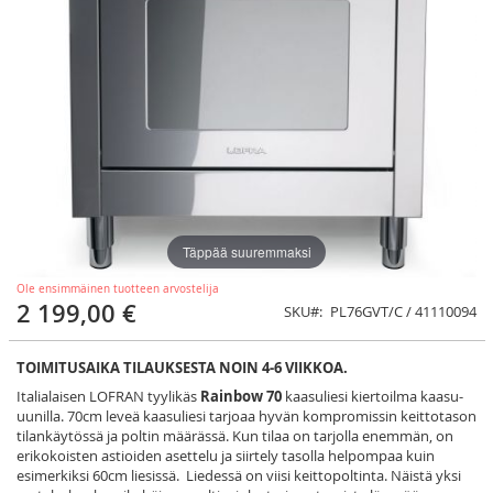
Täppää suuremmaksi
Ole ensimmäinen tuotteen arvostelija
2 199,00 €
SKU
PL76GVT/C / 41110094
TOIMITUSAIKA TILAUKSESTA NOIN 4-6 VIIKKOA.
Italialaisen LOFRAN tyylikäs
Rainbow 70
kaasuliesi kiertoilma kaasu-
uunilla. 70cm leveä kaasuliesi tarjoaa hyvän kompromissin keittotason
tilankäytössä ja poltin määrässä. Kun tilaa on tarjolla enemmän, on
erikokoisten astioiden asettelu ja siirtely tasolla helpompaa kuin
esimerkiksi 60cm liesissä. Liedessä on viisi keittopoltinta. Näistä yksi