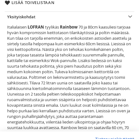
LISÄÄ TOIVELISTAAN
Yksityiskohdat
Italialaisen
LOFRAN
tyylikäs
Rainbow
70 ja 80cm kaasuliesi tarjoaa
hyvän kompromissin keittotason tilankäytössä ja poltin määrässä.
Kun tilaa on tarjolla enemmän, on erikokoisten astioiden asettelu ja
siirtely tasolla helpompaa kuin esimerkiksi 60cm liesissä. Liesissä on
viisi keittopoltinta. Näistä yksi on tehokas komikehäinen poltin,
joka tarjoaa tasaista lämpöä tehokkaasti suuremmalle pannulle,
kattilalle tai esimerkiksi Wok-pannulle. Lisäksi liedessä on kaksi
suurta tehokasta poltinta, yksi pieni haudutus poltin sekä yksi
medium kokoinen poltin. Tukeva kolmiosainen keittoritilä on
valurautaa. Polttimet on liekinvarmistettu ja kaasusytytys toimii
sähköisesti. Tilava 72 litran uunia on saatavilla joko kaasu tai
sähköuunina kiertoilmatoiminnolla tasaiseen lämmön tuotantoon.
Uuneissa on 2 tasolla peltien teleskooppikiskot helpottamaan
ruoanvalmistusta ja uunien sisäpinta on helposti puhdistettavaa
kovapintaista sinistä emalia. Uuni luukut ovat kolmilasisia ja ne on
helpo purkaa lasi kerrallaan puhdistusta varten. Liesissä on oven ja
rungon puhallinjäähdytys, joka auttaa parantamaan
energiatehokkuutta, viilentää lieden ulkopintoja ja ohjaa höyryn
suuntaa luukkua avattaessa. Rainbow liesiä on saatavilla 60 cm, 70
cm, 80cm ja 90 cm kokoisina ruostumattomasta teräksestä,
mattamustana, norsunluunvalkoisena, helmenvalkoisena ja