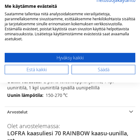
Tietosuojakäytäntö
viininpunaisena Saatavana neste- tai maakaasulle säädettynä.
Me käytämme evästeitä
Saatamme tallentaa niitä analysoidaksemme vierailijatietoja,
parannellaksemme sivustoamme, esittääksemme henkilökohtaista sisältöä
Lisätietoja
ja tarjotaksemme sinulle erinomaisen kokemuksen verkkosivustolla.
Estämällä evästeet, poistat käytöstä osan sivuston käyttöä helpottavista
Lisätietoja
(lxsxk) 70 x 60 x 85(-90) cm
ominaisuuksista. Lisätietoja käyttämistämme evästeistä saat avaamalla
1,1 kW, 1,75 kW, 2x2,8 kW ja kolmikehäinen
asetukset.
WOK poltin 3,7 kW
5 kpl alumiinirungoilla
Hyväksy kaikki
3-osainen, valurautaa
3 toimintoa; kiertoilma, grillivastus, valo
Estä kaikki
Säädä
72 litraa
2 paria teleskooppiohjaimia, 1 kpl
uuniritilä, 1 kpl uuniritilä syvällä uunipellillä
150-270 ⁰C
Arvostelut
Olet arvostelemassa:
LOFRA kaasuliesi 70 RAINBOW kaasu-uunilla,