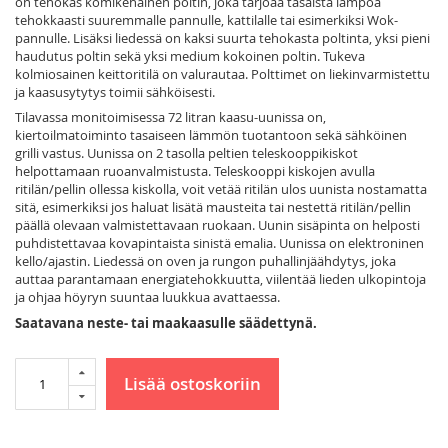
on tehokas komikehäinen poltin, joka tarjoaa tasaista lämpöä
tehokkaasti suuremmalle pannulle, kattilalle tai esimerkiksi Wok-
pannulle. Lisäksi liedessä on kaksi suurta tehokasta poltinta, yksi pieni
haudutus poltin sekä yksi medium kokoinen poltin. Tukeva
kolmiosainen keittoritilä on valurautaa. Polttimet on liekinvarmistettu
ja kaasusytytys toimii sähköisesti.
Tilavassa monitoimisessa 72 litran kaasu-uunissa on,
kiertoilmatoiminto tasaiseen lämmön tuotantoon sekä sähköinen
grilli vastus. Uunissa on 2 tasolla peltien teleskooppikiskot
helpottamaan ruoanvalmistusta. Teleskooppi kiskojen avulla
ritilän/pellin ollessa kiskolla, voit vetää ritilän ulos uunista nostamatta
sitä, esimerkiksi jos haluat lisätä mausteita tai nestettä ritilän/pellin
päällä olevaan valmistettavaan ruokaan. Uunin sisäpinta on helposti
puhdistettavaa kovapintaista sinistä emalia. Uunissa on elektroninen
kello/ajastin. Liedessä on oven ja rungon puhallinjäähdytys, joka
auttaa parantamaan energiatehokkuutta, viilentää lieden ulkopintoja
ja ohjaa höyryn suuntaa luukkua avattaessa.
Saatavana neste- tai maakaasulle säädettynä.
Lisää ostoskoriin