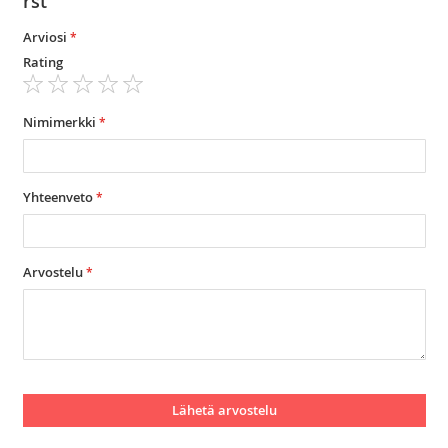
rst
Arviosi
Rating
1
2
3
4
5
star
stars
stars
stars
stars
Nimimerkki
Yhteenveto
Arvostelu
Lähetä arvostelu