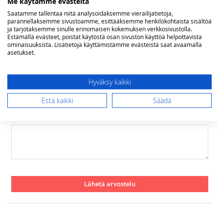
Me käytämme evästeitä
Arviosi
Saatamme tallentaa niitä analysoidaksemme vierailijatietoja,
Rating
parannellaksemme sivustoamme, esittääksemme henkilökohtaista sisältöä
ja tarjotaksemme sinulle erinomaisen kokemuksen verkkosivustolla.
1
2
3
4
5
Estämällä evästeet, poistat käytöstä osan sivuston käyttöä helpottavista
star
stars
stars
stars
stars
Nimimerkki
ominaisuuksista. Lisätietoja käyttämistämme evästeistä saat avaamalla
asetukset.
Yhteenveto
Hyväksy kaikki
Estä kaikki
Säädä
Arvostelu
Lähetä arvostelu