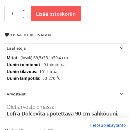
Lisää ostoskoriin
LISÄÄ TOIVELISTAAN
Lisätietoja
Lisätietoja
(lxsxk) 89,5x55,1x59,4 cm
9 toimintoa
101 litraa
50-270 ⁰C
Arvostelut
Olet arvostelemassa:
Lofra DolceVita upotettava 90 cm sähköuuni,
musta
Tietosuojakäytäntö