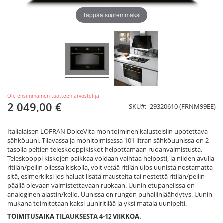
Täppää suuremmaksi
Ole ensimmäinen tuotteen arvostelija
2 049,00 €
SKU
29320610 (FRNM99EE)
Italialaisen LOFRAN DolceVita monitoiminen kalusteisiin upotettava
sähköuuni. Tilavassa ja monitoimisessa 101 litran sähköuunissa on 2
tasolla peltien teleskooppikiskot helpottamaan ruoanvalmistusta.
Teleskooppi kiskojen paikkaa voidaan vaihtaa helposti, ja niiden avulla
ritilän/pellin ollessa kiskolla, voit vetää ritilän ulos uunista nostamatta
sitä, esimerkiksi jos haluat lisätä mausteita tai nestettä ritilän/pellin
päällä olevaan valmistettavaan ruokaan. Uunin etupanelissa on
analoginen ajastin/kello. Uunissa on rungon puhallinjäähdytys. Uunin
mukana toimitetaan kaksi uuniritilää ja yksi matala uunipelti.
TOIMITUSAIKA TILAUKSESTA 4-12 VIIKKOA.