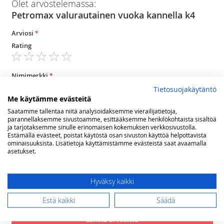
Olet arvostelemassa:
Petromax valurautainen vuoka kannella k4
Arviosi
Rating
1
2
3
4
5
star
stars
stars
stars
stars
Nimimerkki
Tietosuojakäytäntö
Me käytämme evästeitä
Saatamme tallentaa niitä analysoidaksemme vierailijatietoja,
Yhteenveto
parannellaksemme sivustoamme, esittääksemme henkilökohtaista sisältöä
ja tarjotaksemme sinulle erinomaisen kokemuksen verkkosivustolla.
Estämällä evästeet, poistat käytöstä osan sivuston käyttöä helpottavista
ominaisuuksista. Lisätietoja käyttämistämme evästeistä saat avaamalla
Arvostelu
asetukset.
Hyväksy kaikki
Estä kaikki
Säädä
Lähetä arvostelu