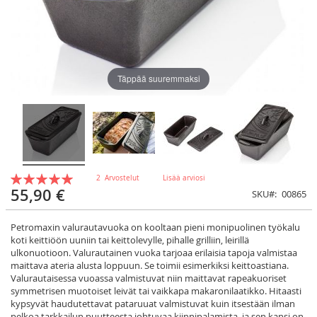
Täppää suuremmaksi
Rating:
2
Arvostelut
Lisää arviosi
100
100
% of
55,90 €
SKU
00865
Petromaxin valurautavuoka on kooltaan pieni monipuolinen työkalu
koti keittiöön uuniin tai keittolevylle, pihalle grilliin, leirillä
ulkonuotioon. Valurautainen vuoka tarjoaa erilaisia tapoja valmistaa
maittava ateria alusta loppuun. Se toimii esimerkiksi keittoastiana.
Valurautaisessa vuoassa valmistuvat niin maittavat rapeakuoriset
symmetrisen muotoiset leivät tai vaikkapa makaronilaatikko. Hitaasti
kypsyvät haudutettavat pataruuat valmistuvat kuin itsestään ilman
pelkoa tarkkailun puutteesta johtuvaa kiinnipalamista, ja sen kansi on