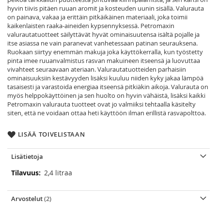
hyvin tiivis pitäen ruuan aromit ja kosteuden uunin sisällä. Valurauta
on painava, vakaa ja erittäin pitkäikäinen materiaali, joka toimii
kaikenlaisten raaka-aineiden kypsennyksessä. Petromaxin
valurautatuotteet säilyttävät hyvät ominaisuutensa isältä pojalle ja
itse asiassa ne vain paranevat vanhetessaan patinan seurauksena.
Ruokaan siirtyy enemmän makuja joka käyttökerralla, kun työstetty
pinta imee ruuanvalmistus rasvan makuineen itseensä ja luovuttaa
vivahteet seuraavaan ateriaan. Valurautatuotteiden parhaisiin
ominaisuuksiin kestävyyden lisäksi kuuluu niiden kyky jakaa lämpöä
tasaisesti ja varastoida energiaa itseensä pitkiäkin aikoja. Valurauta on
myös helppokäyttöinen ja sen huolto on hyvin vähäistä, lisäksi kaikki
Petromaxin valurauta tuotteet ovat jo valmiiksi tehtaalla käsitelty
siten, että ne voidaan ottaa heti käyttöön ilman erillistä rasvapolttoa.
LISÄÄ TOIVELISTAAN
Lisätietoja
Lisätietoja
2,4 litraa
Arvostelut
2