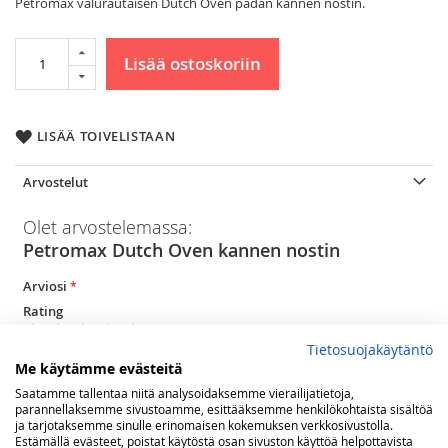
Petromax valurautaisen Dutch Oven padan kannen nostin.
Lisää ostoskoriin
LISÄÄ TOIVELISTAAN
Arvostelut
Olet arvostelemassa:
Petromax Dutch Oven kannen nostin
Arviosi
Rating
Tietosuojakäytäntö
1
2
3
4
5
Me käytämme evästeitä
star
stars
stars
stars
stars
Nimimerkki
Saatamme tallentaa niitä analysoidaksemme vierailijatietoja,
parannellaksemme sivustoamme, esittääksemme henkilökohtaista sisältöä
ja tarjotaksemme sinulle erinomaisen kokemuksen verkkosivustolla.
Estämällä evästeet, poistat käytöstä osan sivuston käyttöä helpottavista
Yhteenveto