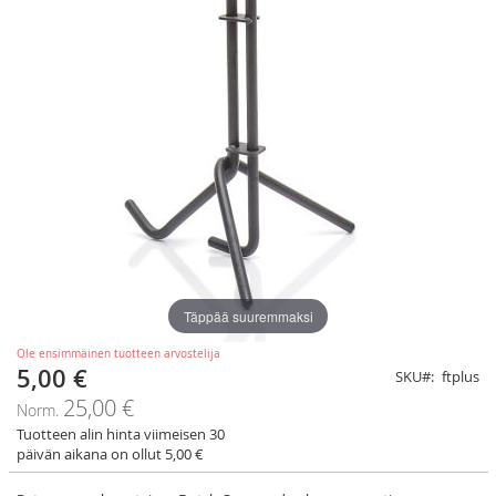
Täppää suuremmaksi
Ole ensimmäinen tuotteen arvostelija
5,00 €
Tarjoushinta
SKU
ftplus
25,00 €
Norm.
Tuotteen alin hinta viimeisen 30
päivän aikana on ollut 5,00 €