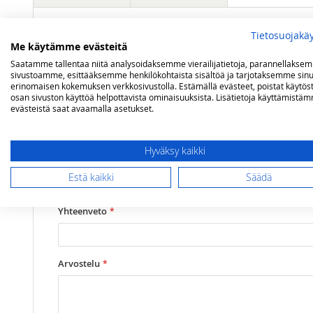
Tietosuojakä
Lisätietoja
Mitat
Prestige 450 / Prestige P500 / Prestige PRO500
Olet arvostelemassa:
Me käytämme evästeitä
Napoleon paistinkäännin P450/P500/LE48
Saatamme tallentaa niitä analysoidaksemme vierailijatietoja, parannellakse
sivustoamme, esittääksemme henkilökohtaista sisältöä ja tarjotaksemme sinu
erinomaisen kokemuksen verkkosivustolla. Estämällä evästeet, poistat käytös
osan sivuston käyttöä helpottavista ominaisuuksista. Lisätietoja käyttämistä
Arviosi
evästeistä saat avaamalla asetukset.
Rating
1
2
3
4
5
Hyväksy kaikki
star
stars
stars
stars
stars
Nimimerkki
Estä kaikki
Säädä
Yhteenveto
Arvostelu