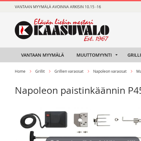
Skip
VANTAAN MYYMÄLÄ AVOINNA ARKISIN 10.15 -16
to
Content
VANTAAN MYYMÄLÄ
MUUTTOMYYNTI
GRILL
Home
Grillit
Grillien varaosat
Napoleon varaosat
Ma
Napoleon paistinkäännin P
Skip
Skip
to
to
the
the
end
beginning
of
of
the
the