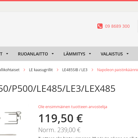
09 8689 300
IT
RUOANLAITTO
LÄMMITYS
VALAISTUS
llikohtaiset
LE kaasugrillit
LE485SIB / LE3
Napoleon paistinkäänn
450/P500/LE485/LE3/LEX485
Ole ensimmäinen tuotteen arvostelija
119,50 €
Tarjoushinta
Norm.
239,00 €