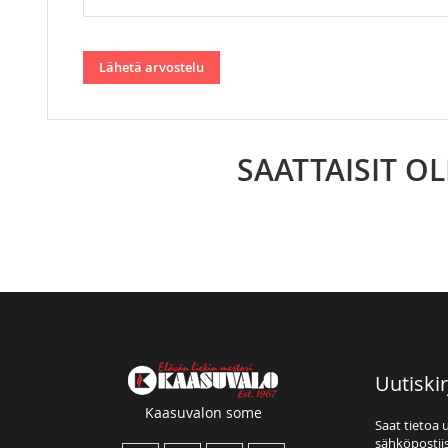
Lähetä arvostelu
SAATTAISIT O
Uutiskir
Kaasuvalon some
Saat tietoa 
sähköpostiis