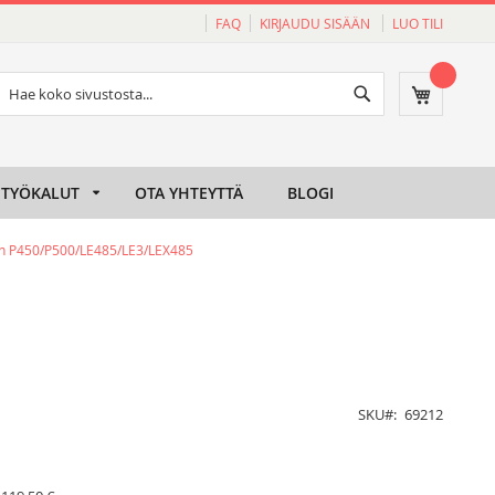
FAQ
KIRJAUDU SISÄÄN
LUO TILI
Haku
Ostoskori
Haku
TYÖKALUT
OTA YHTEYTTÄ
BLOGI
in P450/P500/LE485/LE3/LEX485
SKU
69212