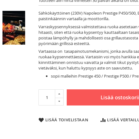
Tuotteen alin hinta viimeisen 30 päivän aikana on ollut
Sähkökäyttöinen (230V) Napoleon Prestige P450/500, B
paistinkäännin vartaalla ja moottorilla.
Varraskypsennyksessä valmistettava ruoka asetetaan v
hitaasti, siten että ruoka kypsentyy kauttaaltaan tasais
poistaa lämpöhylly ja mahdollisesti osa grillaustasost
pyörimään grillissä esteettä.
Vartaassa on tasapainotusmekanismi, jonka avulla s
ruokaa kypsennettäessä. Vartaisiin voi myös hankkia 
kiinnittäminen onnistuu vaivatta ja valmiit tikut pyst
vietäväksi, kun haluttu kypsyys aste on saavutettu.
sopii malleihin Prestige 450 / Prestige P500 / Pr
Lisää ostoskori
LISÄÄ TOIVELISTAAN
LISÄÄ VERTAI