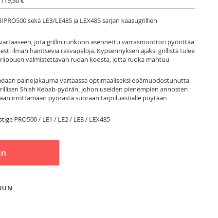
 119,50 €
IPRO500 sekä LE3/LE485 ja LEX485 sarjan kaasugrillien
artaaseen, jota grillin runkoon asennettu varrasmoottori pyörittää
esti ilman häiritseviä rasvapaloja. Kypsennyksen ajaksi grillistä tulee
a riippuen valmistettavan ruoan koosta, jotta ruoka mahtuu
aadaan painojakauma vartaassa optimaaliseksi epämuodostunutta
erillisen Shish Kebab-pyörän, johon useiden pienempien annosten
ytään irrottamaan pyörästä suoraan tarjoiluastialle pöytään
estige PRO500 / LE1 / LE2 / LE3 / LEX485
in
LUUN