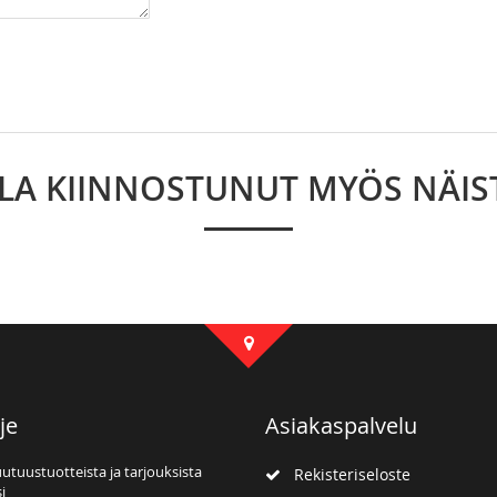
LLA KIINNOSTUNUT MYÖS NÄIS
je
Asiakaspalvelu
uutuustuotteista ja tarjouksista
Rekisteriseloste
i