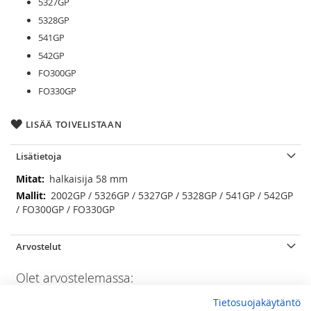
5327GP
5328GP
541GP
542GP
FO300GP
FO330GP
LISÄÄ TOIVELISTAAN
Lisätietoja
Lisätietoja
halkaisija 58 mm
2002GP / 5326GP / 5327GP / 5328GP / 541GP / 542GP
/ FO300GP / FO330GP
Arvostelut
Olet arvostelemassa:
Parker keittimen liekinlevitin Ø 58 mm
Tietosuojakäytäntö