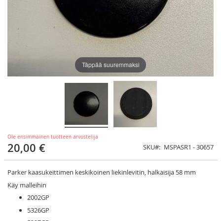
Täppää suuremmaksi
Ole ensimmäinen tuotteen arvostelija
20,00 €
SKU
MSPASR1 - 30657
Parker kaasukeittimen keskikoinen liekinlevitin, halkaisija 58 mm
Käy malleihin
2002GP
5326GP