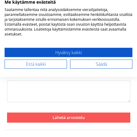
Me käytämme evästeitä
Arviosi
Saatamme tallentaa niitä analysoidaksemme vierailijatietoja,
Rating
parannellaksemme sivustoamme, esittääksemme henkilökohtaista sisältöä
ja tarjotaksemme sinulle erinomaisen kokemuksen verkkosivustolla.
1
2
3
4
5
Estämällä evästeet, poistat käytöstä osan sivuston käyttöä helpottavista
star
stars
stars
stars
stars
ominaisuuksista. Lisätietoja käyttämistämme evästeistä saat avaamalla
Nimimerkki
asetukset.
Yhteenveto
Hyväksy kaikki
Estä kaikki
Säädä
Arvostelu
Lähetä arvostelu