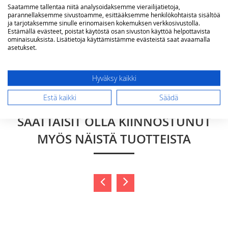
Saatamme tallentaa niitä analysoidaksemme vierailijatietoja,
parannellaksemme sivustoamme, esittääksemme henkilökohtaista sisältöä
ja tarjotaksemme sinulle erinomaisen kokemuksen verkkosivustolla.
Estämällä evästeet, poistat käytöstä osan sivuston käyttöä helpottavista
ominaisuuksista. Lisätietoja käyttämistämme evästeistä saat avaamalla
asetukset.
Lähetä arvostelu
Hyväksy kaikki
Estä kaikki
Säädä
SAATTAISIT OLLA KIINNOSTUNUT
MYÖS NÄISTÄ TUOTTEISTA