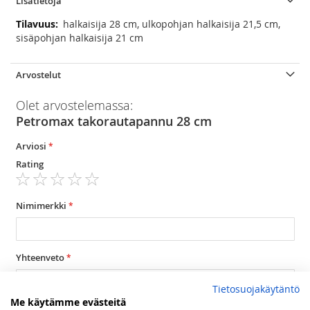
Lisätietoja
Lisätietoja
halkaisija 28 cm, ulkopohjan halkaisija 21,5 cm,
sisäpohjan halkaisija 21 cm
Arvostelut
Olet arvostelemassa:
Petromax takorautapannu 28 cm
Arviosi
Rating
1
2
3
4
5
star
stars
stars
stars
stars
Nimimerkki
Yhteenveto
Tietosuojakäytäntö
Me käytämme evästeitä
Arvostelu