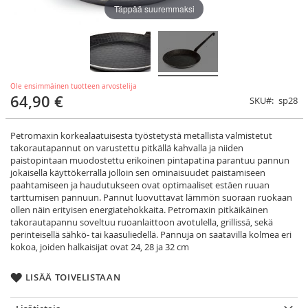
Täppää suuremmaksi
Ole ensimmäinen tuotteen arvostelija
64,90 €
SKU
sp28
Petromaxin korkealaatuisesta työstetystä metallista valmistetut
takorautapannut on varustettu pitkällä kahvalla ja niiden
paistopintaan muodostettu erikoinen pintapatina parantuu pannun
jokaisella käyttökerralla jolloin sen ominaisuudet paistamiseen
paahtamiseen ja haudutukseen ovat optimaaliset estäen ruuan
tarttumisen pannuun. Pannut luovuttavat lämmön suoraan ruokaan
ollen näin erityisen energiatehokkaita. Petromaxin pitkäikäinen
takorautapannu soveltuu ruoanlaittoon avotulella, grillissä, sekä
perinteisellä sähkö‐ tai kaasuliedellä. Pannuja on saatavilla kolmea eri
kokoa, joiden halkaisijat ovat 24, 28 ja 32 cm
LISÄÄ TOIVELISTAAN