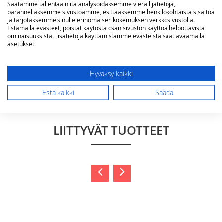
Saatamme tallentaa niitä analysoidaksemme vierailijatietoja,
Arvostelu
parannellaksemme sivustoamme, esittääksemme henkilökohtaista sisältöä
ja tarjotaksemme sinulle erinomaisen kokemuksen verkkosivustolla.
Estämällä evästeet, poistat käytöstä osan sivuston käyttöä helpottavista
ominaisuuksista. Lisätietoja käyttämistämme evästeistä saat avaamalla
asetukset.
Hyväksy kaikki
Lähetä arvostelu
Estä kaikki
Säädä
LIITTYVÄT TUOTTEET