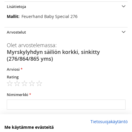
Lisätietoja
Lisätietoja
Feuerhand Baby Special 276
Arvostelut
Olet arvostelemassa:
Myrskylyhdyn säiliön korkki, sinkitty
(276/864/865 yms)
Arviosi
Rating
1
2
3
4
5
star
stars
stars
stars
stars
Nimimerkki
Yhteenveto
Tietosuojakäytäntö
Me käytämme evästeitä