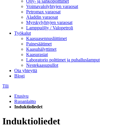
Öljy- ja sähköpolttimet
Voimavalolyhtyjen varaosat
Petromax varaosat
Aladdin varaosat
Myrskylyhtyjen varaosat
Lamppuöljy / Valopetroli
Työkalut
Kaasuasennusliittimet
Painesäätimet
Kaasuhälyttimet
Kaasurasiat
Laboratorio polttimet ja puhalluslamput
Nestekaasupullot
Ota yhteyttä
Blogi
Tili
Etusivu
Ruoanlaitto
Induktioliedet
Induktioliedet