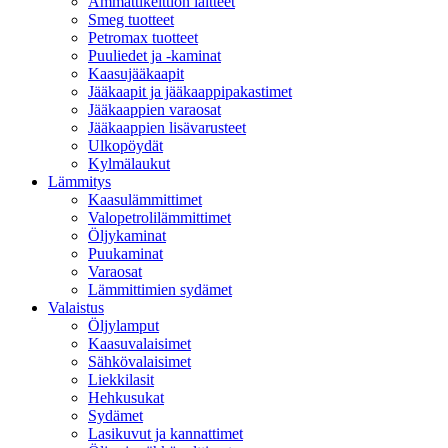
Ammattikeittiön laitteet
Smeg tuotteet
Petromax tuotteet
Puuliedet ja -kaminat
Kaasujääkaapit
Jääkaapit ja jääkaappipakastimet
Jääkaappien varaosat
Jääkaappien lisävarusteet
Ulkopöydät
Kylmälaukut
Lämmitys
Kaasulämmittimet
Valopetrolilämmittimet
Öljykaminat
Puukaminat
Varaosat
Lämmittimien sydämet
Valaistus
Öljylamput
Kaasuvalaisimet
Sähkövalaisimet
Liekkilasit
Hehkusukat
Sydämet
Lasikuvut ja kannattimet