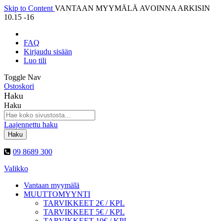
Skip to Content
VANTAAN MYYMÄLÄ AVOINNA ARKISIN
10.15 -16
FAQ
Kirjaudu sisään
Luo tili
Toggle Nav
Ostoskori
Haku
Haku
Laajennettu haku
Haku
09 8689 300
Valikko
Vantaan myymälä
MUUTTOMYYNTI
TARVIKKEET 2€ / KPL
TARVIKKEET 5€ / KPL
TARVIKKEET 10€ / KPL