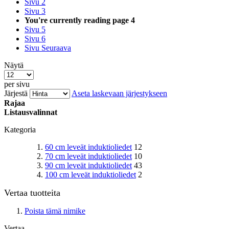
Sivu
2
Sivu
3
You're currently reading page
4
Sivu
5
Sivu
6
Sivu
Seuraava
Näytä
per sivu
Järjestä
Aseta laskevaan järjestykseen
Rajaa
Listausvalinnat
Kategoria
60 cm leveät induktioliedet
12
70 cm leveät induktioliedet
10
90 cm leveät induktioliedet
43
100 cm leveät induktioliedet
2
Vertaa tuotteita
Poista tämä nimike
Vertaa