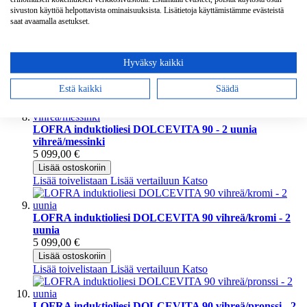
4 999,00 €
sivuston käyttöä helpottavista ominaisuuksista. Lisätietoja käyttämistämme evästeistä
Lisää ostoskoriin
saat avaamalla asetukset.
Lisää toivelistaan
Lisää vertailuun
Katso
LOFRA VENEZIA 90 cm induktioliesi kahdella uunilla
Hyväksy kaikki
4 999,00 €
Lisää ostoskoriin
Estä kaikki
Säädä
Lisää toivelistaan
Lisää vertailuun
Katso
LOFRA induktioliesi DOLCEVITA 90 - 2 uunia
vihreä/messinki
5 099,00 €
Lisää ostoskoriin
Lisää toivelistaan
Lisää vertailuun
Katso
LOFRA induktioliesi DOLCEVITA 90 vihreä/kromi - 2
uunia
5 099,00 €
Lisää ostoskoriin
Lisää toivelistaan
Lisää vertailuun
Katso
LOFRA induktioliesi DOLCEVITA 90 vihreä/pronssi - 2