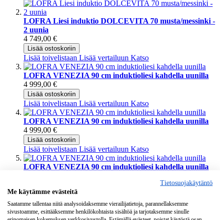
LOFRA Liesi induktio DOLCEVITA 70 musta/messinki -
2 uunia
4 749,00 €
Lisää ostoskoriin
Lisää toivelistaan
Lisää vertailuun
Katso
LOFRA VENEZIA 90 cm induktioliesi kahdella uunilla
4 999,00 €
Lisää ostoskoriin
Lisää toivelistaan
Lisää vertailuun
Katso
LOFRA VENEZIA 90 cm induktioliesi kahdella uunilla
4 999,00 €
Lisää ostoskoriin
Lisää toivelistaan
Lisää vertailuun
Katso
LOFRA VENEZIA 90 cm induktioliesi kahdella uunilla
4 999,00 €
Tietosuojakäytäntö
Lisää ostoskoriin
Me käytämme evästeitä
Lisää toivelistaan
Lisää vertailuun
Katso
Saatamme tallentaa niitä analysoidaksemme vierailijatietoja, parannellaksemme
sivustoamme, esittääksemme henkilökohtaista sisältöä ja tarjotaksemme sinulle
LOFRA VENEZIA 90 cm induktioliesi kahdella uunilla
erinomaisen kokemuksen verkkosivustolla. Estämällä evästeet, poistat käytöstä osan