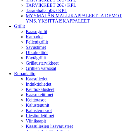
TARVIKKEET 20€ / KPL
Tasarahalla 50€ / KPL
MYYMÄLÄN MALLIKAPPALEET JA DEMOT
YMS. YKSITTÄISKAPPALEET
Grillit
Kaasugrillit
Kamadot
Pellettigrillit
Savustimet
Ulkokeittiöt
Pöytägrillit
Grillaustarvikkeet
Grillien varaosat
Ruoanlaitto
Kaasuliedet
Induktioliedet
Keittiökalusteet
Kaasukeittimet
Keittotasot
Kalusteuunit
Kalustemikrot
Liesituulettimet
Viinikaapit
Kaasuliesien lisävarusteet