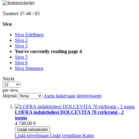
Tuotteet
37
-
48
/
65
Sivu
Sivu
Edellinen
Sivu
2
Sivu
3
You're currently reading page
4
Sivu
5
Sivu
6
Sivu
Seuraava
Näytä
per sivu
Järjestä
Aseta laskevaan järjestykseen
LOFRA induktioliesi DOLCEVITA 70 rst/kromi - 2
uunia
4 749,00 €
Lisää ostoskoriin
Lisää toivelistaan
Lisää vertailuun
Katso