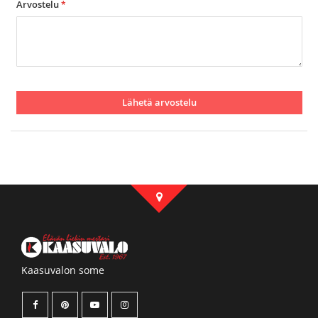
Arvostelu
Lähetä arvostelu
Kaasuvalon some