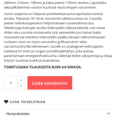
260mm, 210mm, 190mm ja kaksi pientä 170mm aluetta. Lapsilukko
sekä jälkilämmön osoitin kuuluvat myös levyjen varusteisiin.
Uunin sisäpinta on helposti puhdistettavaa kovapintaista sinistä
emalia. Tilavassa 101 litran monitoimi sähköuunissa on 2 tasolla
peltien teleskooppikiskot helpottamaan ruoanvalmistusta.
Teleskooppi kiskojen avulla ritilän/pellin ollessa kiskolla, voit vetää
ritilän ulos uunista nostamatta sitä, esimerkiksi jos haluat lisätä
mausteita tai nestettä ritilän/pellin päällä olevaan valmistettavaan
ruokaan. Uuni on myös varustettu grillivastuksin sekä
varrasmoottorilla telineineen. Uunille on analoginen kello/ajastin.
Liedessä on oven ja rungon puhallinjäähdytys, joka auttaa
parantamaan energiatehokkuutta, viilentää lieden ulkopintoja ja ohjaa
höyryn suuntaa luukkua avattaessa.
TOIMITUSAIKA TILAUKSESTA NOIN 4-6 VIIKKOA.
Lisää ostoskoriin
LISÄÄ TOIVELISTAAN
Yksityiskohdat