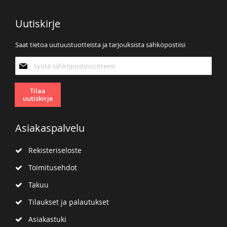
Uutiskirje
Saat tietoa uutuustuotteista ja tarjouksista sähköpostiisi
Tilaa
uutiskirjeemme:
Tilaa
uutiskirje
Asiakaspalvelu
Rekisteriseloste
Toimitusehdot
Takuu
Tilaukset ja palautukset
Asiakastuki