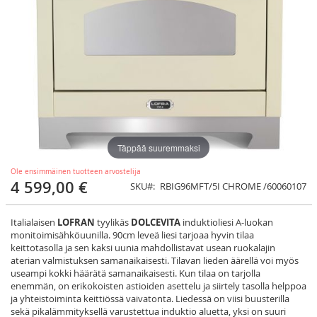
Täppää suuremmaksi
Ole ensimmäinen tuotteen arvostelija
4 599,00 €
SKU
RBIG96MFT/5I CHROME /60060107
Italialaisen
LOFRAN
tyylikäs
DOLCEVITA
induktioliesi A-luokan
monitoimisähköuunilla. 90cm leveä liesi tarjoaa hyvin tilaa
keittotasolla ja sen kaksi uunia mahdollistavat usean ruokalajin
aterian valmistuksen samanaikaisesti. Tilavan lieden äärellä voi myös
useampi kokki häärätä samanaikaisesti. Kun tilaa on tarjolla
enemmän, on erikokoisten astioiden asettelu ja siirtely tasolla helppoa
ja yhteistoiminta keittiössä vaivatonta. Liedessä on viisi buusterilla
sekä pikalämmityksellä varustettua induktio aluetta, yksi on suuri