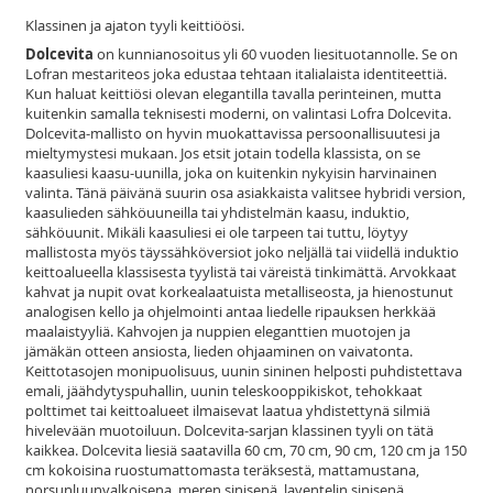
Klassinen ja ajaton tyyli keittiöösi.
Dolcevita
on kunnianosoitus yli 60 vuoden liesituotannolle. Se on
Lofran mestariteos joka edustaa tehtaan italialaista identiteettiä.
Kun haluat keittiösi olevan elegantilla tavalla perinteinen, mutta
kuitenkin samalla teknisesti moderni, on valintasi Lofra Dolcevita.
Dolcevita-mallisto on hyvin muokattavissa persoonallisuutesi ja
mieltymystesi mukaan. Jos etsit jotain todella klassista, on se
kaasuliesi kaasu-uunilla, joka on kuitenkin nykyisin harvinainen
valinta. Tänä päivänä suurin osa asiakkaista valitsee hybridi version,
kaasulieden sähköuuneilla tai yhdistelmän kaasu, induktio,
sähköuunit. Mikäli kaasuliesi ei ole tarpeen tai tuttu, löytyy
mallistosta myös täyssähköversiot joko neljällä tai viidellä induktio
keittoalueella klassisesta tyylistä tai väreistä tinkimättä. Arvokkaat
kahvat ja nupit ovat korkealaatuista metalliseosta, ja hienostunut
analogisen kello ja ohjelmointi antaa liedelle ripauksen herkkää
maalaistyyliä. Kahvojen ja nuppien eleganttien muotojen ja
jämäkän otteen ansiosta, lieden ohjaaminen on vaivatonta.
Keittotasojen monipuolisuus, uunin sininen helposti puhdistettava
emali, jäähdytyspuhallin, uunin teleskooppikiskot, tehokkaat
polttimet tai keittoalueet ilmaisevat laatua yhdistettynä silmiä
hivelevään muotoiluun. Dolcevita-sarjan klassinen tyyli on tätä
kaikkea. Dolcevita liesiä saatavilla 60 cm, 70 cm, 90 cm, 120 cm ja 150
cm kokoisina ruostumattomasta teräksestä, mattamustana,
norsunluunvalkoisena, meren sinisenä, laventelin sinisenä,