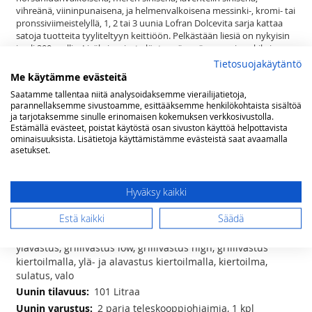
vihreänä, viininpunaisena, ja helmenvalkoisena messinki-, kromi- tai
pronssiviimeistelyllä, 1, 2 tai 3 uunia Lofran Dolcevita sarja kattaa
satoja tuotteita tyyliteltyyn keittiöön. Pelkästään liesiä on nykyisin
jo yli 200 mallia. Lisäksi sarjasta löytyy sävy sävyyn esimerkiksi
liesituulettimet, builtin ja range top keittimet, jääkaapit, pakastimet,
Tietosuojakäytäntö
mikroaaltouunit, combi uunit, viinikaapit, lämpölaatikot,
Me käytämme evästeitä
tiskikoneet, kahvinkeittimet, ruuan viilentimet, taustalevyt sekä
Saatamme tallentaa niitä analysoidaksemme vierailijatietoja,
keittiön pienkoneet runsaine mahdollisuuksineen.
parannellaksemme sivustoamme, esittääksemme henkilökohtaista sisältöä
Se ei ole vain liesi. Dolcevita on elämäntapa.
ja tarjotaksemme sinulle erinomaisen kokemuksen verkkosivustolla.
Estämällä evästeet, poistat käytöstä osan sivuston käyttöä helpottavista
ominaisuuksista. Lisätietoja käyttämistämme evästeistä saat avaamalla
Lisätietoja
asetukset.
Lisätietoja
(lxsxk) 90 x 60 x 85(-90) cm
5 induktio keittoaluetta - 2 x ø 170mm
Hyväksy kaikki
(1400 W) , 1 x ø 190mm (2000 W), 1 x ø 210mm (3000W), 1 x ø
300mm (3000W)
Estä kaikki
Säädä
10 toimintoa; ala- ja ylävastus, alavastus,
ylävastus, grillivastus low, grillivastus high, grillivastus
kiertoilmalla, ylä- ja alavastus kiertoilmalla, kiertoilma,
sulatus, valo
101 Litraa
2 paria teleskooppiohjaimia, 1 kpl