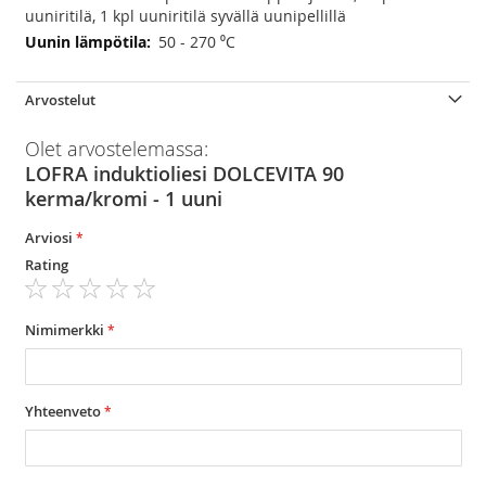
uuniritilä, 1 kpl uuniritilä syvällä uunipellillä
50 - 270 ⁰C
Arvostelut
Olet arvostelemassa:
LOFRA induktioliesi DOLCEVITA 90
kerma/kromi - 1 uuni
Arviosi
Rating
1
2
3
4
5
star
stars
stars
stars
stars
Nimimerkki
Yhteenveto