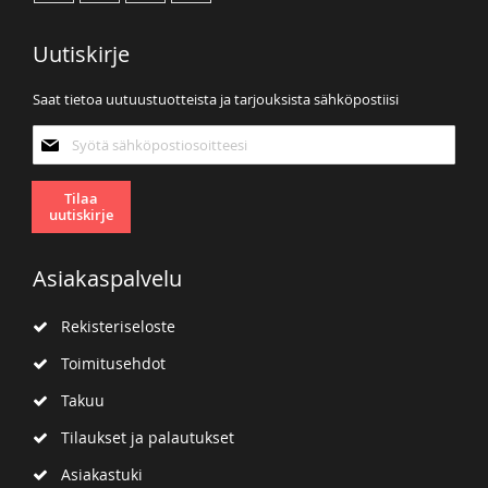
Uutiskirje
Saat tietoa uutuustuotteista ja tarjouksista sähköpostiisi
Tilaa
uutiskirjeemme:
Tilaa
uutiskirje
Asiakaspalvelu
Rekisteriseloste
Toimitusehdot
Takuu
Tilaukset ja palautukset
Asiakastuki