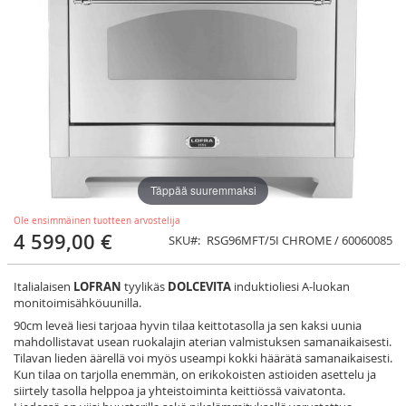
Täppää suuremmaksi
Ole ensimmäinen tuotteen arvostelija
4 599,00 €
SKU
RSG96MFT/5I CHROME / 60060085
Italialaisen
LOFRAN
tyylikäs
DOLCEVITA
induktioliesi A-luokan
monitoimisähköuunilla.
90cm leveä liesi tarjoaa hyvin tilaa keittotasolla ja sen kaksi uunia
mahdollistavat usean ruokalajin aterian valmistuksen samanaikaisesti.
Tilavan lieden äärellä voi myös useampi kokki häärätä samanaikaisesti.
Kun tilaa on tarjolla enemmän, on erikokoisten astioiden asettelu ja
siirtely tasolla helppoa ja yhteistoiminta keittiössä vaivatonta.