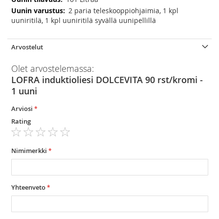
2 paria teleskooppiohjaimia, 1 kpl
uuniritilä, 1 kpl uuniritilä syvällä uunipellillä
Arvostelut
Olet arvostelemassa:
LOFRA induktioliesi DOLCEVITA 90 rst/kromi -
1 uuni
Arviosi
Rating
1
2
3
4
5
star
stars
stars
stars
stars
Nimimerkki
Yhteenveto