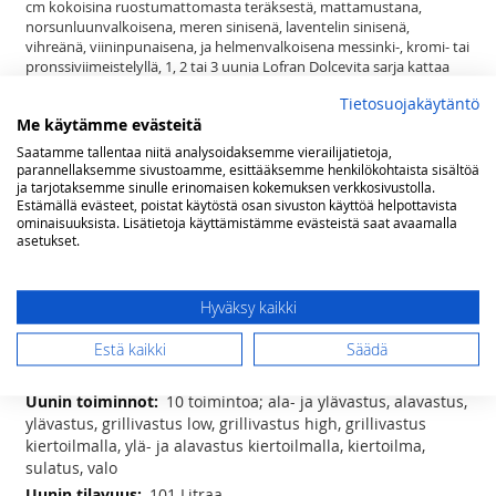
cm kokoisina ruostumattomasta teräksestä, mattamustana,
norsunluunvalkoisena, meren sinisenä, laventelin sinisenä,
vihreänä, viininpunaisena, ja helmenvalkoisena messinki-, kromi- tai
pronssiviimeistelyllä, 1, 2 tai 3 uunia Lofran Dolcevita sarja kattaa
satoja tuotteita tyyliteltyyn keittiöön. Pelkästään liesiä on nykyisin
Tietosuojakäytäntö
jo yli 200 mallia. Lisäksi sarjasta löytyy sävy sävyyn esimerkiksi
Me käytämme evästeitä
liesituulettimet, builtin ja range top keittimet, jääkaapit, pakastimet,
mikroaaltouunit, combi uunit, viinikaapit, lämpölaatikot,
Saatamme tallentaa niitä analysoidaksemme vierailijatietoja,
tiskikoneet, kahvinkeittimet, ruuan viilentimet, taustalevyt sekä
parannellaksemme sivustoamme, esittääksemme henkilökohtaista sisältöä
keittiön pienkoneet runsaine mahdollisuuksineen.
ja tarjotaksemme sinulle erinomaisen kokemuksen verkkosivustolla.
Estämällä evästeet, poistat käytöstä osan sivuston käyttöä helpottavista
Se ei ole vain liesi. Dolcevita on elämäntapa.
ominaisuuksista. Lisätietoja käyttämistämme evästeistä saat avaamalla
asetukset.
Lisätietoja
Lisätietoja
(lxsxk) 90x60x85(-90,5) cm
Hyväksy kaikki
5 induktio keittoaluetta - 2 x ø 170mm
Estä kaikki
Säädä
(1400 W) , 1 x ø 190mm (2000 W), 1 x ø 210mm (3000W), 1 x ø
300mm (3000W)
10 toimintoa; ala- ja ylävastus, alavastus,
ylävastus, grillivastus low, grillivastus high, grillivastus
kiertoilmalla, ylä- ja alavastus kiertoilmalla, kiertoilma,
sulatus, valo
101 Litraa