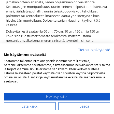
jämäkän otteen ansiosta, lieden ohjaaminen on vaivatonta.
Keittotasojen monipuolisuus, uunin sininen helposti puhdistettava
emali, jäähdytyspuhallin, uunin teleskooppikiskot, tehokkaat
polttimet tai keittoalueet ilmaisevat laatua yhdistettynä silmiä
hivelevään muotoiluun. Dolcevita-sarjan klassinen tyyli on tätä
kaikkea.
Dolcevita liesiä saatavilla 60 cm, 70 cm, 90 cm, 120 cm ja 150 cm
kokoisina ruostumattomasta teräksestä, mattamustana,
norsunluunvalkoisena, meren sinisenä, laventelin sinisenä,
vihreänä, viininpunaisena, ja helmenvalkoisena messinki-, kromi- tai
pronssiviimeistelyllä, 1, 2 tai 3 uunia
Tietosuojakäytäntö
Me käytämme evästeitä
Lofran Dolcevita sarja kattaa satoja tuotteita tyyliteltyyn keittiöön.
Pelkästään liesiä on nykyisin jo yli 200 mallia. Lisäksi sarjasta löytyy
Saatamme tallentaa niitä analysoidaksemme vierailijatietoja,
parannellaksemme sivustoamme, esittääksemme henkilökohtaista sisältöä
sävy sävyyn esimerkiksi liesituulettimet, builtin ja range top
ja tarjotaksemme sinulle erinomaisen kokemuksen verkkosivustolla.
keittimet, jääkaapit, pakastimet, mikroaaltouunit, combi uunit,
Estämällä evästeet, poistat käytöstä osan sivuston käyttöä helpottavista
viinikaapit, lämpölaatikot, tiskikoneet, kahvinkeittimet, ruuan
ominaisuuksista. Lisätietoja käyttämistämme evästeistä saat avaamalla
viilentimet, taustalevyt sekä keittiön pienkoneet runsaine
asetukset.
mahdollisuuksineen.
Se ei ole vain liesi. Dolcevita on elämäntapa.
Hyväksy kaikki
Lisätietoja
Estä kaikki
Säädä
Lisätietoja
(lxsxk) 90 x 60 x 85(-90) cm