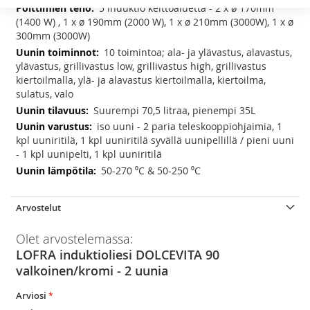
5 induktio keittoaluetta - 2 x ø 170mm
(1400 W) , 1 x ø 190mm (2000 W), 1 x ø 210mm (3000W), 1 x ø
300mm (3000W)
10 toimintoa; ala- ja ylävastus, alavastus,
ylävastus, grillivastus low, grillivastus high, grillivastus
kiertoilmalla, ylä- ja alavastus kiertoilmalla, kiertoilma,
sulatus, valo
Suurempi 70,5 litraa, pienempi 35L
iso uuni - 2 paria teleskooppiohjaimia, 1
kpl uuniritilä, 1 kpl uuniritilä syvällä uunipellillä / pieni uuni
- 1 kpl uunipelti, 1 kpl uuniritilä
50-270 ⁰C & 50-250 ⁰C
Arvostelut
Olet arvostelemassa:
LOFRA induktioliesi DOLCEVITA 90
valkoinen/kromi - 2 uunia
Arviosi