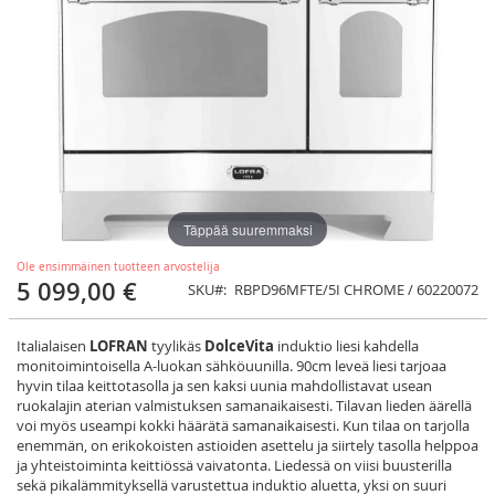
Täppää suuremmaksi
Ole ensimmäinen tuotteen arvostelija
5 099,00 €
SKU
RBPD96MFTE/5I CHROME / 60220072
Italialaisen
LOFRAN
tyylikäs
DolceVita
induktio liesi kahdella
monitoimintoisella A-luokan sähköuunilla. 90cm leveä liesi tarjoaa
hyvin tilaa keittotasolla ja sen kaksi uunia mahdollistavat usean
ruokalajin aterian valmistuksen samanaikaisesti. Tilavan lieden äärellä
voi myös useampi kokki häärätä samanaikaisesti. Kun tilaa on tarjolla
enemmän, on erikokoisten astioiden asettelu ja siirtely tasolla helppoa
ja yhteistoiminta keittiössä vaivatonta. Liedessä on viisi buusterilla
sekä pikalämmityksellä varustettua induktio aluetta, yksi on suuri