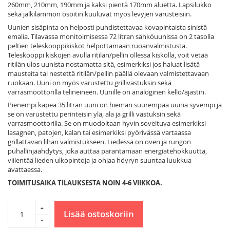
260mm, 210mm, 190mm ja kaksi pientä 170mm aluetta. Lapsilukko
sekä jälkilämmön osoitin kuuluvat myös levyjen varusteisiin.
Uunien sisäpinta on helposti puhdistettavaa kovapintaista sinistä
emalia. Tilavassa monitoimisessa 72 litran sähköuunissa on 2 tasolla
peltien teleskooppikiskot helpottamaan ruoanvalmistusta.
Teleskooppi kiskojen avulla ritilän/pellin ollessa kiskolla, voit vetää
ritilän ulos uunista nostamatta sitä, esimerkiksi jos haluat lisätä
mausteita tai nestettä ritilän/pellin päällä olevaan valmistettavaan
ruokaan. Uuni on myös varustettu grillivastuksin sekä
varrasmoottorilla telineineen. Uunille on analoginen kello/ajastin.
Pienempi kapea 35 litran uuni on hieman suurempaa uunia syvempi ja
se on varustettu perinteisin ylä, ala ja grilli vastuksin sekä
varrasmoottorilla. Se on muodoltaan hyvin soveltuva esimerkiksi
lasagnen, patojen, kalan tai esimerkiksi pyörivässä vartaassa
grillattavan lihan valmistukseen. Liedessä on oven ja rungon
puhallinjäähdytys, joka auttaa parantamaan energiatehokkuutta,
viilentää lieden ulkopintoja ja ohjaa höyryn suuntaa luukkua
avattaessa.
TOIMITUSAIKA TILAUKSESTA NOIN 4-6 VIIKKOA.
Lisää ostoskoriin