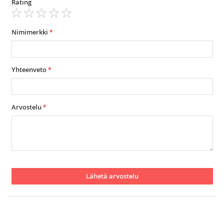
Rating
1
2
3
4
5
star
stars
stars
stars
stars
Nimimerkki
Yhteenveto
Arvostelu
Lähetä arvostelu