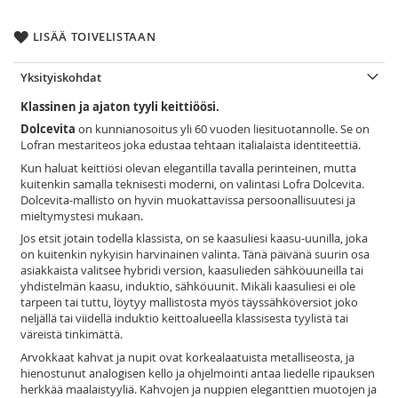
LISÄÄ TOIVELISTAAN
Yksityiskohdat
Klassinen ja ajaton tyyli keittiöösi.
Dolcevita
on kunnianosoitus yli 60 vuoden liesituotannolle. Se on
Lofran mestariteos joka edustaa tehtaan italialaista identiteettiä.
Kun haluat keittiösi olevan elegantilla tavalla perinteinen, mutta
kuitenkin samalla teknisesti moderni, on valintasi Lofra Dolcevita.
Dolcevita-mallisto on hyvin muokattavissa persoonallisuutesi ja
mieltymystesi mukaan.
Jos etsit jotain todella klassista, on se kaasuliesi kaasu-uunilla, joka
on kuitenkin nykyisin harvinainen valinta. Tänä päivänä suurin osa
asiakkaista valitsee hybridi version, kaasulieden sähköuuneilla tai
yhdistelmän kaasu, induktio, sähköuunit. Mikäli kaasuliesi ei ole
tarpeen tai tuttu, löytyy mallistosta myös täyssähköversiot joko
neljällä tai viidellä induktio keittoalueella klassisesta tyylistä tai
väreistä tinkimättä.
Arvokkaat kahvat ja nupit ovat korkealaatuista metalliseosta, ja
hienostunut analogisen kello ja ohjelmointi antaa liedelle ripauksen
herkkää maalaistyyliä. Kahvojen ja nuppien eleganttien muotojen ja