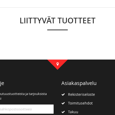
LIITTYVÄT TUOTTEET
je
Asiakaspalvelu
uutuustuotteista ja tarjouksista
Rekisteriseloste
i
Toimitusehdot
mme:
Takuu