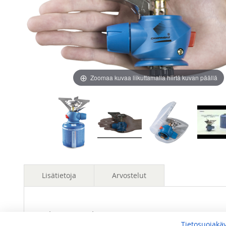
images
images
gallery
gallery
Zoomaa kuvaa liikuttamalla hiirtä kuvan päällä
Lisätietoja
Arvostelut
Lisätietoja
Mitat
0,274 kg
Olet arvostelemassa:
Tietosuojakä