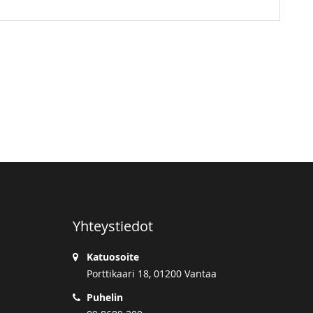
Yhteystiedot
Katuosoite
Porttikaari 18, 01200 Vantaa
Puhelin