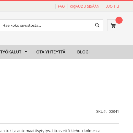
FAQ
KIRJAUDU SISÄÄN
LUO TILI
Haku
Ostoskori
Haku
TYÖKALUT
OTA YHTEYTTÄ
BLOGI
SKU
00341
tian tuki ja automaattisytytys. Litra vettä kiehuu kolmessa