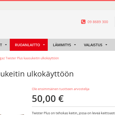
09 8689 300
IT
RUOANLAITTO
LÄMMITYS
VALAISTUS
az Twister Plus kaasukeitin ulkokäyttöön
ukeitin ulkokäyttöön
Ole ensimmäinen tuotteen arvostelija
50,00 €
Twister Plus on tehokas keitin, jossa on leveä keittoas