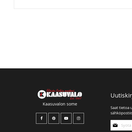
Uutiskir
Kaasuvalon some
Saat tietoa 
sähköpostiis
Tilaa
uutiskirjee