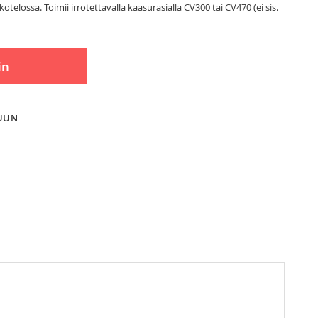
elossa. Toimii irrotettavalla kaasurasialla CV300 tai CV470 (ei sis.
in
LUUN