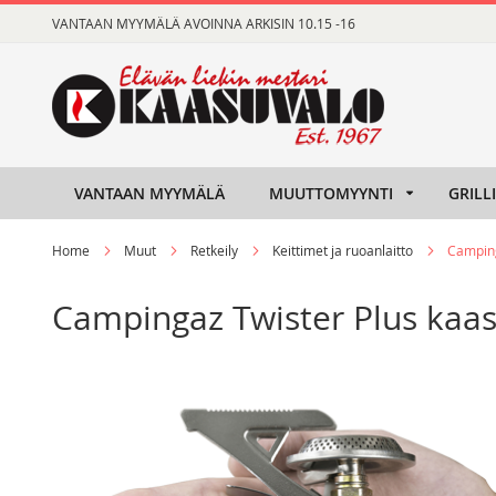
Skip
VANTAAN MYYMÄLÄ AVOINNA ARKISIN 10.15 -16
to
Content
VANTAAN MYYMÄLÄ
MUUTTOMYYNTI
GRILL
Home
Muut
Retkeily
Keittimet ja ruoanlaitto
Camping
Campingaz Twister Plus kaas
Skip
Skip
to
to
the
the
end
beginning
of
of
the
the