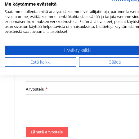
Campingaz Twister Plus kaasukeitin ulkok
Polttimet
1 kpl
Me käytämme evästeitä
Teho
2,9 kW, automaattisytytys
Saatamme tallentaa niitä analysoidaksemme vierailijatietoja, parannellakse
Arviosi
sivustoamme, esittääksemme henkilökohtaista sisältöä ja tarjotaksemme sinu
erinomaisen kokemuksen verkkosivustolla. Estämällä evästeet, poistat käytös
Rating
osan sivuston käyttöä helpottavista ominaisuuksista. Lisätietoja käyttämistä
evästeistä saat avaamalla asetukset.
1
2
3
4
5
star
stars
stars
stars
stars
Nimimerkki
Hyväksy kaikki
Estä kaikki
Säädä
Yhteenveto
Arvostelu
Lähetä arvostelu