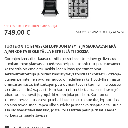
Ole ensimmäinen tuotteen arvostelija
749,00 €
SKU
GGI5A20WH (741678)
TUOTE ON TOISTAISEKSI LOPPUUN MYYTY JA SEURAAVAN ERÄ
AJANKOHTA EI OLE TÄLLÄ HETKELLÄ TIEDOSSA.
Gorenjen kaasuliesi kaasu-uunilla, jossa kaasutoiminen grillivastus
uunikammion yläosassa. Liedessä neljä keittopoltinta ja kaksiosainen
keittoritilä on emaloitu. Kaikki lieden kaasupolttimet ovat
liekinvarmistettuja ja niiden kaasusytytys toimii sähköisesti. Gorenje-
uunien perinteinen pyöreä muoto on edelleen yksi hyödyllisimmistä
ominaisuuksista. Entisaikojen puu-uunien tavoin kuuma ilma pääsee
kiertämään siinä vapaasti. Kun kuuma ilma kiertää vapaasti, se myös
jakautuu tasaisesti ja ympäröi ruoan joka puolelta. Kun ruoka
kuumennetaan tasaisesti ja tehokkaasti kaikilta puolilta, lopputulos
on aina täydellinen: rapea ulkopuolelta ja mehevä sisäpuolelta. Uunin
alla ulosvedettävä laatikko, jossa voi säilyttää pellit ja ritilät. Lieden
korkeus on säädettävissä.
LISÄÄ TOIVELISTAAN