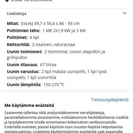
Lisätietoja
Lisätietoja
(lxsxk) 49,7 x 59,4 x 86 - 93 cm
1 kW 2x1,9 kW ja 3 kW
4 kpl
2-osainen, valurautaa
2 toimintoa; Uunin alapoltin ja
grillipoltin
67 litraa
2 kpl matala uunipelti, 1 kpl syvä
uunipelti, 1 kpl uuniritilä
150-270 ⁰C
Tietosuojakäytäntö
Arvostelut
Me käytämme evästeitä
Saatamme tallentaa niitä analysoidaksemme vierailijatietoja,
Olet arvostelemassa:
parannellaksemme sivustoamme, esittääksemme henkilökohtaista sisältöä
GORENJE kaasuliesi 50x60 kaasu-uunilla
ja tarjotaksemme sinulle erinomaisen kokemuksen verkkosivustolla.
Estämällä evästeet, poistat käytöstä osan sivuston käyttöä helpottavista
Arviosi
ominaisuuksista. Lisätietoja käyttämistämme evästeistä saat avaamalla