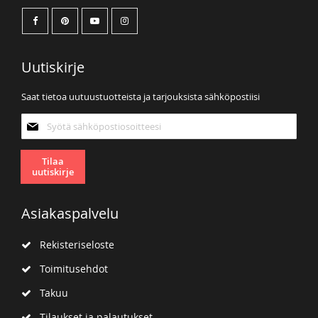
Uutiskirje
Saat tietoa uutuustuotteista ja tarjouksista sähköpostiisi
Tilaa
uutiskirjeemme:
Tilaa
uutiskirje
Asiakaspalvelu
Rekisteriseloste
Toimitusehdot
Takuu
Tilaukset ja palautukset