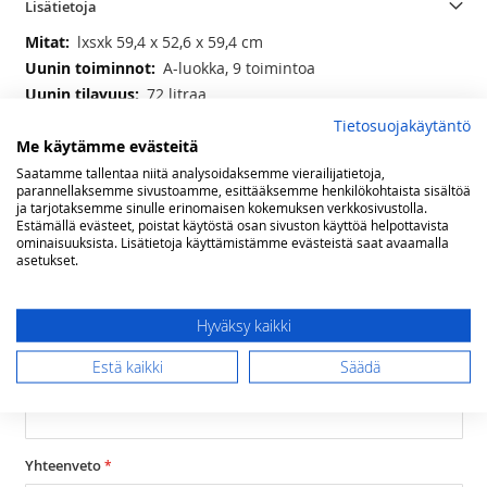
Lisätietoja
Lisätietoja
lxsxk 59,4 x 52,6 x 59,4 cm
A-luokka, 9 toimintoa
72 litraa
50-270 ⁰C
Tietosuojakäytäntö
Me käytämme evästeitä
Saatamme tallentaa niitä analysoidaksemme vierailijatietoja,
Arvostelut
parannellaksemme sivustoamme, esittääksemme henkilökohtaista sisältöä
ja tarjotaksemme sinulle erinomaisen kokemuksen verkkosivustolla.
Olet arvostelemassa:
Estämällä evästeet, poistat käytöstä osan sivuston käyttöä helpottavista
ominaisuuksista. Lisätietoja käyttämistämme evästeistä saat avaamalla
Lofra DolceVita upotettava 60 cm sähköuuni
asetukset.
Arviosi
Rating
Hyväksy kaikki
1
2
3
4
5
Estä kaikki
Säädä
star
stars
stars
stars
stars
Nimimerkki
Yhteenveto