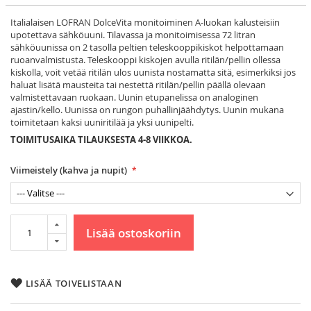
Italialaisen LOFRAN DolceVita monitoiminen A-luokan kalusteisiin
upotettava sähköuuni. Tilavassa ja monitoimisessa 72 litran
sähköuunissa on 2 tasolla peltien teleskooppikiskot helpottamaan
ruoanvalmistusta. Teleskooppi kiskojen avulla ritilän/pellin ollessa
kiskolla, voit vetää ritilän ulos uunista nostamatta sitä, esimerkiksi jos
haluat lisätä mausteita tai nestettä ritilän/pellin päällä olevaan
valmistettavaan ruokaan. Uunin etupanelissa on analoginen
ajastin/kello. Uunissa on rungon puhallinjäähdytys. Uunin mukana
toimitetaan kaksi uuniritilää ja yksi uunipelti.
TOIMITUSAIKA TILAUKSESTA 4-8 VIIKKOA.
Viimeistely (kahva ja nupit)
Lisää ostoskoriin
LISÄÄ TOIVELISTAAN