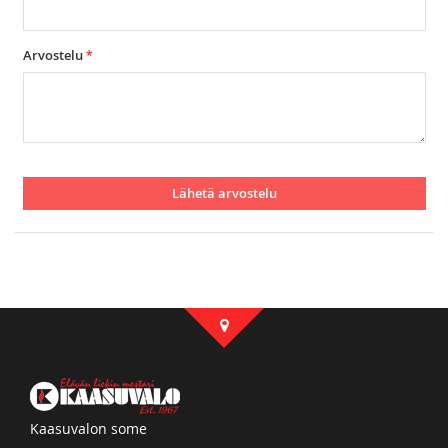
Arvostelu
Lähetä arvostelu
Kaasuvalon some