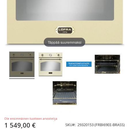
Täppää suuremmaksi
Ole ensimmäinen tuotteen arvostelija
1 549,00 €
SKU
29320153 (FRBI69EE-BRASS)