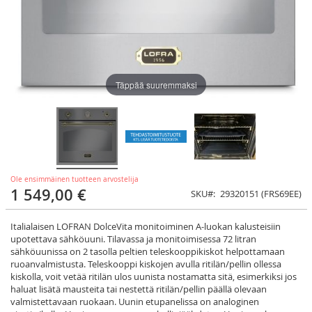
Täppää suuremmaksi
Ole ensimmäinen tuotteen arvostelija
1 549,00 €
SKU
29320151 (FRS69EE)
Italialaisen LOFRAN DolceVita monitoiminen A-luokan kalusteisiin
upotettava sähköuuni. Tilavassa ja monitoimisessa 72 litran
sähköuunissa on 2 tasolla peltien teleskooppikiskot helpottamaan
ruoanvalmistusta. Teleskooppi kiskojen avulla ritilän/pellin ollessa
kiskolla, voit vetää ritilän ulos uunista nostamatta sitä, esimerkiksi jos
haluat lisätä mausteita tai nestettä ritilän/pellin päällä olevaan
valmistettavaan ruokaan. Uunin etupanelissa on analoginen