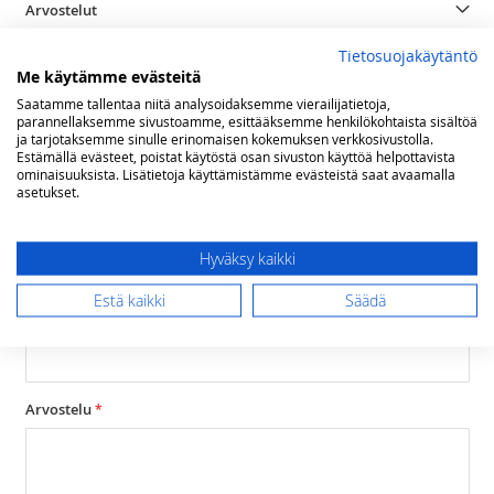
Arvostelut
Tietosuojakäytäntö
Olet arvostelemassa:
Me käytämme evästeitä
Lofra DolceVita upotettava 60 cm sähköuuni,
Saatamme tallentaa niitä analysoidaksemme vierailijatietoja,
rst
parannellaksemme sivustoamme, esittääksemme henkilökohtaista sisältöä
ja tarjotaksemme sinulle erinomaisen kokemuksen verkkosivustolla.
Arviosi
Estämällä evästeet, poistat käytöstä osan sivuston käyttöä helpottavista
ominaisuuksista. Lisätietoja käyttämistämme evästeistä saat avaamalla
Rating
asetukset.
1
2
3
4
5
star
stars
stars
stars
stars
Nimimerkki
Hyväksy kaikki
Estä kaikki
Säädä
Yhteenveto
Arvostelu