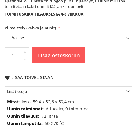
ajastin/kello. Uunissa on rungon puhallinjäähdytys. Uunin mukana
toimitetaan kaksi uuniritilää ja yksi uunipelti.
TOIMITUSAIKA TILAUKSESTA 4-8 VIIKKOA.
Viimeistely (kahva ja nupit)
Lisää ostoskoriin
LISÄÄ TOIVELISTAAN
Lisätietoja
Lisätietoja
lxsxk 59,4 x 52,6 x 59,4 cm
A-luokka, 9 toimintoa
72 litraa
50-270 ⁰C