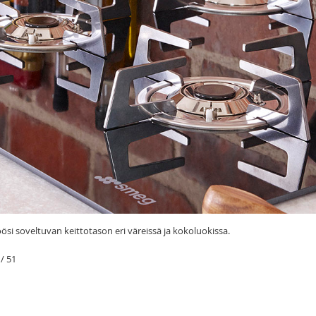
si soveltuvan keittotason eri väreissä ja kokoluokissa.
/
51