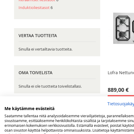
Induktioliesitasot
6
VERTAA TUOTTEITA
Sinulla ei vertailtavia tuotteita.
OMA TOIVELISTA
Lofra Nettuno
Sinulla ei ole tuotteita toivelistallasi.
889,00 €
Lisää ostos
Tietosuojakä
Me käytämme evästeitä
Saatamme tallentaa niitä analysoidaksemme vierailijatietoja, parannellakse
sivustoamme, esittääksemme henkilökohtaista sisältöä ja tarjotaksemme sinu
erinomaisen kokemuksen verkkosivustolla. Estämällä evästeet, poistat käytös
osan sivuston käyttöä helpottavista ominaisuuksista. Lisätietoja käyttämistä