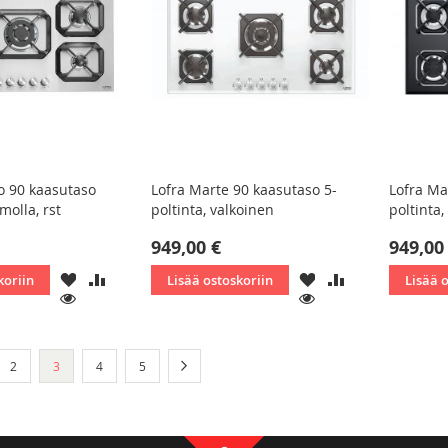
o 90 kaasutaso
Lofra Marte 90 kaasutaso 5-
Lofra Ma
imolla, rst
poltinta, valkoinen
poltinta
949,00 €
949,00
LISÄÄ
LISÄÄ
LISÄÄ
LISÄÄ
koriin
Lisää ostoskoriin
Lisää 
TOIVELISTAAN
VERTAILUUN
TOIVELISTAAN
VERTAILUUN
KATSO
KATSO
Sivu
You're currently reading page
Sivu
Sivu
Sivu
Seuraava
2
3
4
5