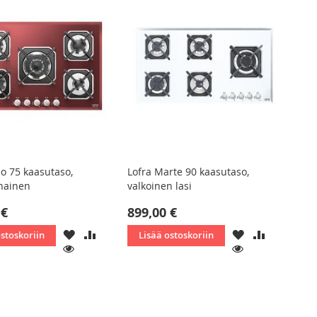
io 75 kaasutaso,
Lofra Marte 90 kaasutaso,
nainen
valkoinen lasi
 €
899,00 €
LISÄÄ
LISÄÄ
LISÄÄ
LISÄÄ
ostoskoriin
Lisää ostoskoriin
TOIVELISTAAN
VERTAILUUN
TOIVELISTAAN
VERTAILU
KATSO
KATSO