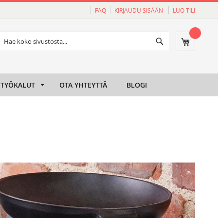
FAQ
KIRJAUDU SISÄÄN
LUO TILI
Haku
Ostoskori
Haku
TYÖKALUT
OTA YHTEYTTÄ
BLOGI