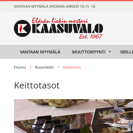
Skip
VANTAAN MYYMÄLÄ AVOINNA ARKISIN 10.15 -16
to
Content
VANTAAN MYYMÄLÄ
MUUTTOMYYNTI
GRILL
Etusivu
Ruoanlaitto
Keittotasot
Keittotasot