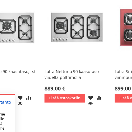
 90 kaasutaso, rst
Lofra Nettuno 90 kaasutaso
Lofra Sir
viidellä polttimolla
viininpu
889,00 €
899,00
LISÄÄ
LISÄÄ
LISÄÄ
LISÄÄ
koriin
Lisää ostoskoriin
Lisää 
ytäntö
TOIVELISTAAN
VERTAILUUN
TOIVELISTAAN
VERTAILUUN
KATSO
KATSO
mme
lle
tä
mme