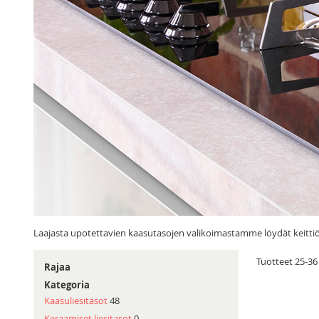
Laajasta upotettavien kaasutasojen valikoimastamme löydät keittiöö
Tuotteet
25
-
36
Rajaa
Kategoria
Kaasuliesitasot
48
Keraamiset liesitasot
0