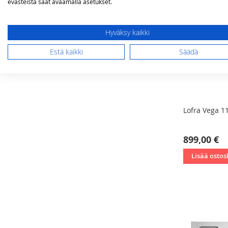
evästeistä saat avaamalla asetukset.
Hyväksy kaikki
Estä kaikki
Säädä
Lofra Vega 1
899,00 €
Lisää ostos