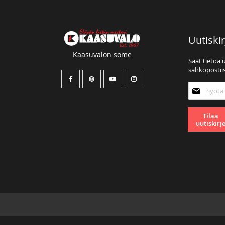
Uutiskir
Kaasuvalon some
Saat tietoa 
sähköpostiis
Tilaa
uutiskirjee
Tilaa
uutiskirj