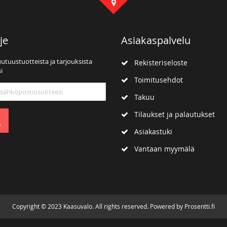
je
Asiakaspalvelu
uutuustuotteista ja tarjouksista
Rekisteriseloste
i
Toimitusehdot
mme:
Takuu
Tilaukset ja palautukset
e
Asiakastuki
Vantaan myymälä
Copyright © 2023 Kaasuvalo. All rights reserved. Powered by Prosentti.fi