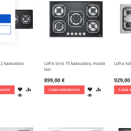
12 kaasutaso
Lofra Sirio 75 kaasutaso, musta
Lofra So
lasi
899,00 €
929,00
LISÄÄ
LISÄÄ
LISÄÄ
LISÄÄ
koriin
Lisää ostoskoriin
Lisää 
TOIVELISTAAN
VERTAILUUN
TOIVELISTAAN
VERTAILUUN
KATSO
KATSO