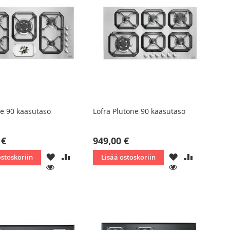
le 90 kaasutaso
Lofra Plutone 90 kaasutaso
 €
949,00 €
LISÄÄ
LISÄÄ
LISÄÄ
LISÄÄ
ostoskoriin
Lisää ostoskoriin
TOIVELISTAAN
VERTAILUUN
TOIVELISTAAN
VERTAILU
KATSO
KATSO