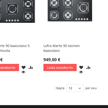
rte 90 kaasutaso 5-
Lofra Marte 90 lasinen
, musta
kaasutaso
 €
949,00 €
LISÄÄ
LISÄÄ
LISÄÄ
LISÄÄ
ostoskoriin
Lisää ostoskoriin
TOIVELISTAAN
VERTAILUUN
TOIVELISTAAN
VERTAILU
KATSO
KATSO
Näytä
per sivu