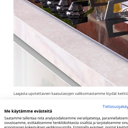
Laajasta upotettavien kaasutasojen valikoimastamme löydät keittiöö
Tuotteet
49
-
51
Tietosuojakä
Rajaa
Me käytämme evästeitä
Kategoria
Saatamme tallentaa niitä analysoidaksemme vierailijatietoja, parannellakse
Kaasuliesitasot
48
sivustoamme, esittääksemme henkilökohtaista sisältöä ja tarjotaksemme sinu
erinomaisen kokemuksen verkkosivustolla. Estämällä evästeet, poistat käytös
Keraamiset liesitasot
0