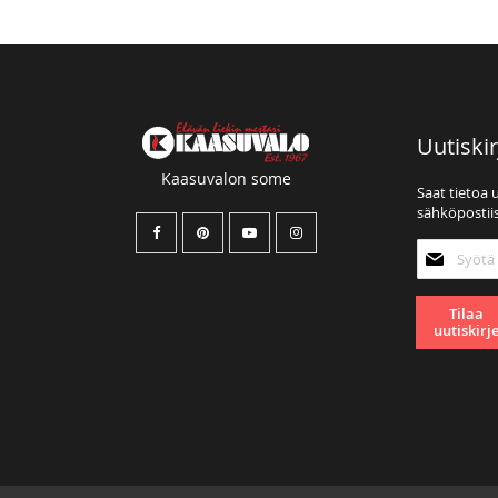
Uutiskir
Kaasuvalon some
Saat tietoa 
sähköpostiis
Tilaa
uutiskirjee
Tilaa
uutiskirj