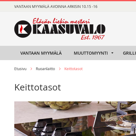
Skip
VANTAAN MYYMÄLÄ AVOINNA ARKISIN 10.15 -16
to
Content
VANTAAN MYYMÄLÄ
MUUTTOMYYNTI
GRILL
Etusivu
Ruoanlaitto
Keittotasot
Keittotasot