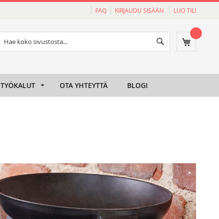
FAQ
KIRJAUDU SISÄÄN
LUO TILI
Haku
Ostoskori
Haku
TYÖKALUT
OTA YHTEYTTÄ
BLOGI