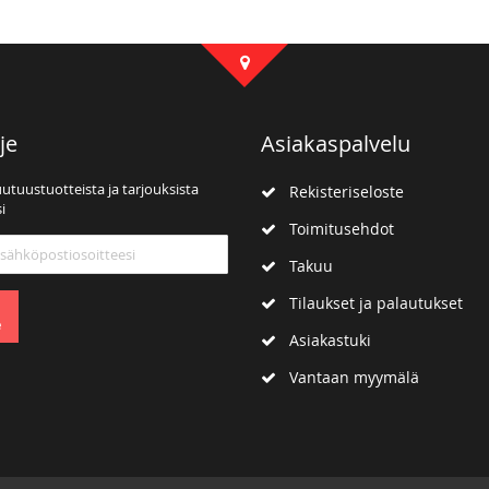
je
Asiakaspalvelu
uutuustuotteista ja tarjouksista
Rekisteriseloste
i
Toimitusehdot
mme:
Takuu
Tilaukset ja palautukset
e
Asiakastuki
Vantaan myymälä