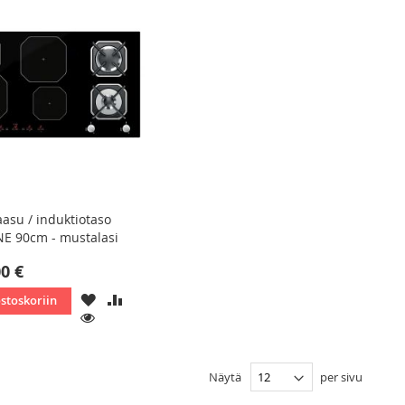
asu / induktiotaso
E 90cm - mustalasi
00 €
LISÄÄ
LISÄÄ
ostoskoriin
TOIVELISTAAN
VERTAILUUN
KATSO
Näytä
per sivu