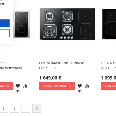
mme
o 90
LOFRA kaasu/induktiotaso
LOFRA ka
io keittotaso
DIONE 90
2+4 DION
1 649,00 €
1 699,
LISÄÄ
LISÄÄ
LISÄÄ
LISÄÄ
koriin
Lisää ostoskoriin
Lisää 
TOIVELISTAAN
VERTAILUUN
TOIVELISTAAN
VERTAILUUN
KATSO
KATSO
Sivu
Sivu
Sivu
You're currently reading page
2
3
4
5