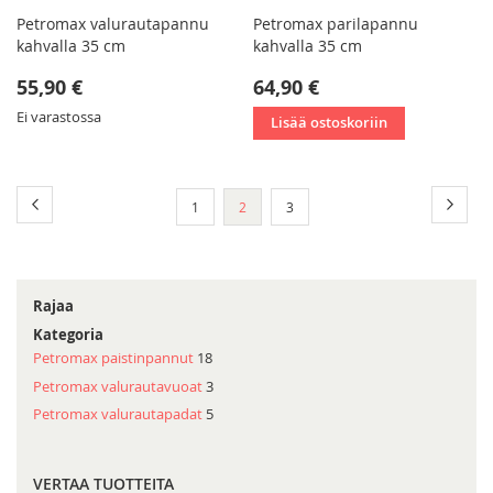
Petromax valurautapannu
Petromax parilapannu
kahvalla 35 cm
kahvalla 35 cm
55,90 €
64,90 €
Ei varastossa
Lisää ostoskoriin
Sivu
Sivu
Edellinen
Sivu
Seura
Sivu
You're
Sivu
1
2
3
currently
reading
page
Rajaa
Kategoria
Petromax paistinpannut
18
Petromax valurautavuoat
3
Petromax valurautapadat
5
VERTAA TUOTTEITA