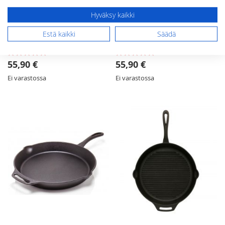
Hyväksy kaikki
Petromax valurautainen
Petromax valurautapannu
Estä kaikki
Säädä
vuoka kannella k4
35 cm
Rating:
Rating:
100%
100%
55,90 €
55,90 €
Ei varastossa
Ei varastossa