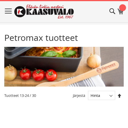
Skip
Haku
Os
to
Content
Petromax tuotteet
Ase
Järjestä
Tuotteet
13
-
24
/
30
las
jär