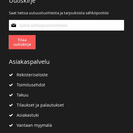
Uutiskirje
Saat tietoa uutuustuotteista ja tarjouksista sähköpostiisi
Tilaa
uutiskirjeemme:
Tilaa
uutiskirje
Asiakaspalvelu
Rekisteriseloste
Toimitusehdot
Takuu
Tilaukset ja palautukset
Asiakastuki
Vantaan myymälä