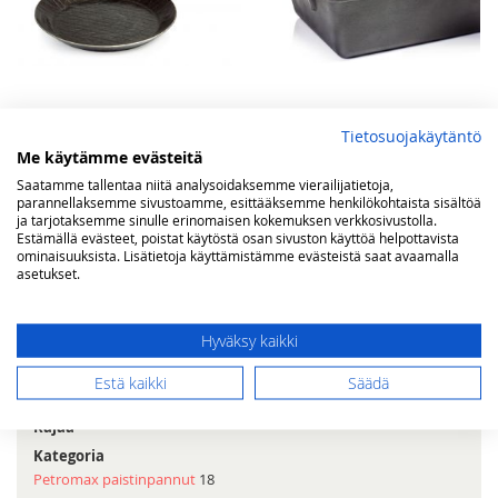
Tietosuojakäytäntö
Petromax takorautapannu
Petromax valurautainen
Me käytämme evästeitä
32 cm
vuoka kannella k8
Saatamme tallentaa niitä analysoidaksemme vierailijatietoja,
parannellaksemme sivustoamme, esittääksemme henkilökohtaista sisältöä
84,90 €
95,00 €
ja tarjotaksemme sinulle erinomaisen kokemuksen verkkosivustolla.
Estämällä evästeet, poistat käytöstä osan sivuston käyttöä helpottavista
Ei varastossa
Ei varastossa
ominaisuuksista. Lisätietoja käyttämistämme evästeistä saat avaamalla
asetukset.
Sivu
Sivu
Edellinen
Sivu
Sivu
You're
1
2
3
Hyväksy kaikki
currently
reading
Estä kaikki
Säädä
page
Rajaa
Kategoria
Petromax paistinpannut
18