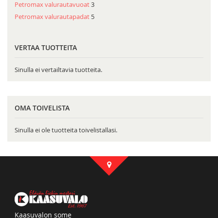
Petromax valurautavuoat
3
Petromax valurautapadat
5
VERTAA TUOTTEITA
Sinulla ei vertailtavia tuotteita.
OMA TOIVELISTA
Sinulla ei ole tuotteita toivelistallasi.
Kaasuvalon some