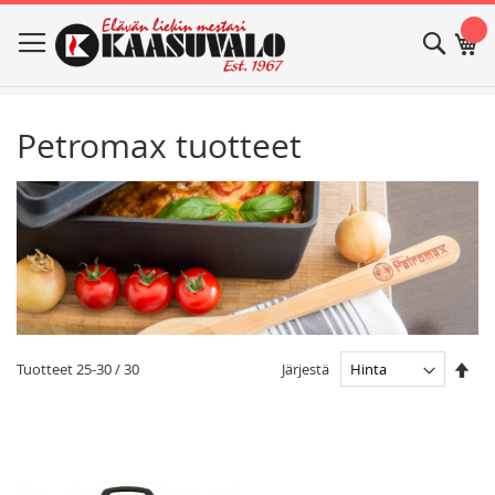
Skip
Haku
Os
to
Content
Petromax tuotteet
Ase
Järjestä
Tuotteet
25
-
30
/
30
las
jär