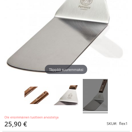
Täppää suuremmaksi
Ole ensimmäinen tuotteen arvostelija
25,90 €
SKU
flex1