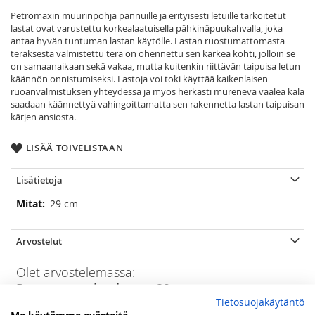
Petromaxin muurinpohja pannuille ja erityisesti letuille tarkoitetut
lastat ovat varustettu korkealaatuisella pähkinäpuukahvalla, joka
antaa hyvän tuntuman lastan käytölle. Lastan ruostumattomasta
teräksestä valmistettu terä on ohennettu sen kärkeä kohti, jolloin se
on samaanaikaan sekä vakaa, mutta kuitenkin riittävän taipuisa letun
käännön onnistumiseksi. Lastoja voi toki käyttää kaikenlaisen
ruoanvalmistuksen yhteydessä ja myös herkästi mureneva vaalea kala
saadaan käännettyä vahingoittamatta sen rakennetta lastan taipuisan
kärjen ansiosta.
LISÄÄ TOIVELISTAAN
Lisätietoja
Lisätietoja
29 cm
Arvostelut
Olet arvostelemassa:
Petromax paistolasta - 29 cm
Tietosuojakäytäntö
Arviosi
Me käytämme evästeitä