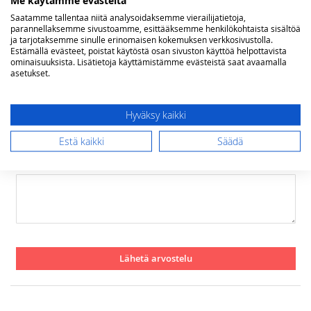
Rating
Saatamme tallentaa niitä analysoidaksemme vierailijatietoja,
parannellaksemme sivustoamme, esittääksemme henkilökohtaista sisältöä
ja tarjotaksemme sinulle erinomaisen kokemuksen verkkosivustolla.
1
2
3
4
5
Estämällä evästeet, poistat käytöstä osan sivuston käyttöä helpottavista
star
stars
stars
stars
stars
Nimimerkki
ominaisuuksista. Lisätietoja käyttämistämme evästeistä saat avaamalla
asetukset.
Yhteenveto
Hyväksy kaikki
Estä kaikki
Säädä
Arvostelu
Lähetä arvostelu