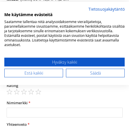
40 litraa
Tietosuojakäytäntö
Nestekaasu / 230 V / 12V
Me käytämme evästeitä
Nestekaasu 281 g/24h, 12V 6,2 A
Saatamme tallentaa niitä analysoidaksemme vierailijatietoja,
30°C alle ympäröivän lämpötilan
parannellaksemme sivustoamme, esittääksemme henkilökohtaista sisältöä
ja tarjotaksemme sinulle erinomaisen kokemuksen verkkosivustolla.
Estämällä evästeet, poistat käytöstä osan sivuston käyttöä helpottavista
ominaisuuksista. Lisätietoja käyttämistämme evästeistä saat avaamalla
Arvostelut
asetukset.
Olet arvostelemassa:
Dometic ACX3 40 kaasujääkaappi VALMISTUS
Hyväksy kaikki
LOPETETTU
Estä kaikki
Säädä
Arviosi
Rating
1
2
3
4
5
star
stars
stars
stars
stars
Nimimerkki
Yhteenveto