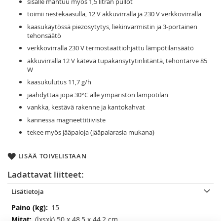
sisälle mahtuu myös 1,5 litran pullot
toimii nestekaasulla, 12 V akkuvirralla ja 230 V verkkovirralla
kaasukäytössä piezosytytys, liekinvarmistin ja 3-portainen
tehonsäätö
verkkovirralla 230 V termostaattiohjattu lämpötilansäätö
akkuvirralla 12 V kätevä tupakansytytinliitäntä, tehontarve 85
W
kaasukulutus 11,7 g/h
jäähdyttää jopa 30°C alle ympäristön lämpötilan
vankka, kestävä rakenne ja kantokahvat
kannessa magneettitiiviste
tekee myös jääpaloja (jääpalarasia mukana)
LISÄÄ TOIVELISTAAN
Ladattavat liitteet:
Lisätietoja
Lisätietoja
15
(lxsxk) 50 x 48,5 x 44,2 cm