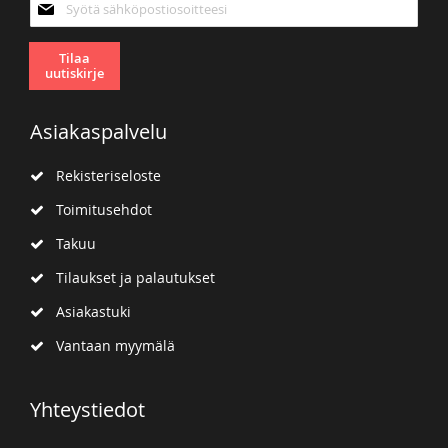
uutiskirjeemme:
Tilaa
uutiskirje
Asiakaspalvelu
Rekisteriseloste
Toimitusehdot
Takuu
Tilaukset ja palautukset
Asiakastuki
Vantaan myymälä
Yhteystiedot