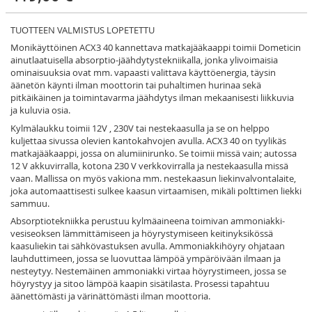
TUOTTEEN VALMISTUS LOPETETTU
Monikäyttöinen ACX3 40 kannettava matkajääkaappi toimii Dometicin
ainutlaatuisella absorptio-jäähdytystekniikalla, jonka ylivoimaisia
ominaisuuksia ovat mm. vapaasti valittava käyttöenergia, täysin
äänetön käynti ilman moottorin tai puhaltimen hurinaa sekä
pitkäikäinen ja toimintavarma jäähdytys ilman mekaanisesti liikkuvia
ja kuluvia osia.
Kylmälaukku toimii 12V , 230V tai nestekaasulla ja se on helppo
kuljettaa sivussa olevien kantokahvojen avulla. ACX3 40 on tyylikäs
matkajääkaappi, jossa on alumiinirunko. Se toimii missä vain; autossa
12 V akkuvirralla, kotona 230 V verkkovirralla ja nestekaasulla missä
vaan. Mallissa on myös vakiona mm. nestekaasun liekinvalvontalaite,
joka automaattisesti sulkee kaasun virtaamisen, mikäli polttimen liekki
sammuu.
Absorptiotekniikka perustuu kylmäaineena toimivan ammoniakki-
vesiseoksen lämmittämiseen ja höyrystymiseen keitinyksikössä
kaasuliekin tai sähkövastuksen avulla. Ammoniakkihöyry ohjataan
lauhduttimeen, jossa se luovuttaa lämpöä ympäröivään ilmaan ja
nesteytyy. Nestemäinen ammoniakki virtaa höyrystimeen, jossa se
höyrystyy ja sitoo lämpöä kaapin sisätilasta. Prosessi tapahtuu
äänettömästi ja värinättömästi ilman moottoria.