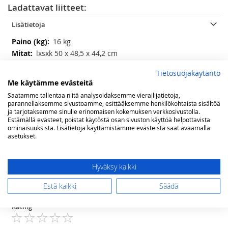
Ladattavat liitteet:
Lisätietoja
Lisätietoja
16 kg
lxsxk 50 x 48,5 x 44,2 cm
41 litraa
Tietosuojakäytäntö
Nestekaasu / 230 V / 12V
Me käytämme evästeitä
Nestekaasu 236 g/24h, 12V 7,08 A3 85W
Saatamme tallentaa niitä analysoidaksemme vierailijatietoja,
30°C alle ympäröivän lämpötilan
parannellaksemme sivustoamme, esittääksemme henkilökohtaista sisältöä
ja tarjotaksemme sinulle erinomaisen kokemuksen verkkosivustolla.
Estämällä evästeet, poistat käytöstä osan sivuston käyttöä helpottavista
ominaisuuksista. Lisätietoja käyttämistämme evästeistä saat avaamalla
Arvostelut
asetukset.
Olet arvostelemassa:
Dometic ACX3 40G matkajääkaappi VALMISTUS
Hyväksy kaikki
LOPETETTU
Estä kaikki
Säädä
Arviosi
Rating
1
2
3
4
5