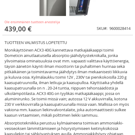
Ole ensimmäinen tuotteen arvostelija
439,00 €
SKU
9600028414
TUOTTEEN VALMISTUS LOPETETTU
Monikäyttöinen ACX3 40G kannettava matkajääkaappi toimii
Dometicin ainutlaatuisella absorptio-jäähdytystekniikalla, jonka
ylivoimaisia ominaisuuksia ovat mm. vapaasti valittava käyttöenergia,
täysin äänetön käynti ilman moottorin tai puhaltimen hurinaa sekä
pitkäikäinen ja toimintavarma jäähdytys ilman mekaanisesti liikkuvia
ja kuluvia osia. Kylmälaukku toimii 12V , 230V tai pienikokoisilla 220 g
kaasupatruunoilla, ilman letkuja ja kaasupulloa. Käyttöaika yhdellä
kaasupatruunalla on n . 20-24 tuntia, riippuen tehonsäädöstä ja
ulkolämpötilasta. ACX3 40G on tyylikäs matkajääkaappi, jossa on
alumiinirunko. Se toimii missä vain; autossa 12 V akkuvirralla, kotona
230 V verkkovirralla ja kaasupatruunalla missä vaan. Mallissa on myös
vakiona mm. kaasun liekinvalvontalaite, joka automaattisesti sulkee
kaasun virtaamisen, mikäli polttimen liekki sammuu.
Absorptiotekniikka perustuu kylmäaineena toimivan ammoniakki-
vesiseoksen lämmittämiseen ja höyrystymiseen keitinyksikössä
kaasuliekin tai sähkövastuksen avulla. Ammoniakkihöyry ohjataan