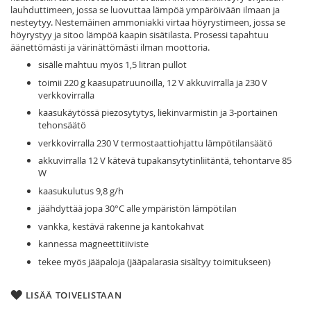
lauhduttimeen, jossa se luovuttaa lämpöä ympäröivään ilmaan ja
nesteytyy. Nestemäinen ammoniakki virtaa höyrystimeen, jossa se
höyrystyy ja sitoo lämpöä kaapin sisätilasta. Prosessi tapahtuu
äänettömästi ja värinättömästi ilman moottoria.
sisälle mahtuu myös 1,5 litran pullot
toimii 220 g kaasupatruunoilla, 12 V akkuvirralla ja 230 V
verkkovirralla
kaasukäytössä piezosytytys, liekinvarmistin ja 3-portainen
tehonsäätö
verkkovirralla 230 V termostaattiohjattu lämpötilansäätö
akkuvirralla 12 V kätevä tupakansytytinliitäntä, tehontarve 85
W
kaasukulutus 9,8 g/h
jäähdyttää jopa 30°C alle ympäristön lämpötilan
vankka, kestävä rakenne ja kantokahvat
kannessa magneettitiiviste
tekee myös jääpaloja (jääpalarasia sisältyy toimitukseen)
LISÄÄ TOIVELISTAAN