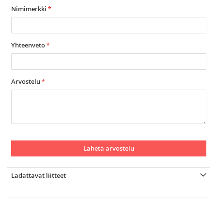
star
stars
stars
stars
stars
Nimimerkki
Yhteenveto
Arvostelu
Lähetä arvostelu
Ladattavat liitteet