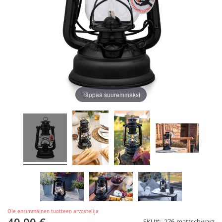
Täppää suuremmaksi
Ole ensimmäinen tuotteen arvostelija
SKU
276-mattschwarz