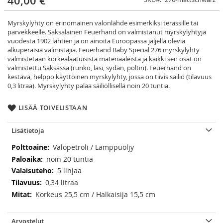
40,00 €
Myrskylyhty on erinomainen valonlähde esimerkiksi terassille tai
parvekkeelle. Saksalainen Feuerhand on valmistanut myrskylyhtyjä
vuodesta 1902 lähtien ja on ainoita Euroopassa jäljellä olevia
alkuperäisiä valmistajia. Feuerhand Baby Special 276 myrskylyhty
valmistetaan korkealaatuisista materiaaleista ja kaikki sen osat on
valmistettu Saksassa (runko, lasi, sydän, poltin). Feuerhand on
kestävä, helppo käyttöinen myrskylyhty, jossa on tiivis säiliö (tilavuus
0,3 litraa). Myrskylyhty palaa säiliöllisellä noin 20 tuntia.
LISÄÄ TOIVELISTAAN
Lisätietoja
Lisätietoja
Valopetroli / Lamppuöljy
noin 20 tuntia
5 linjaa
0,34 litraa
Korkeus 25,5 cm / Halkaisija 15,5 cm
Arvostelut