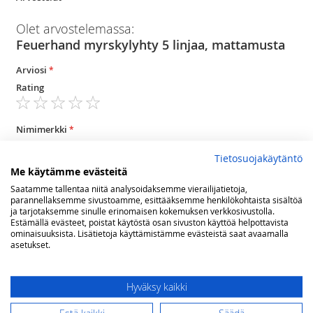
Olet arvostelemassa:
Feuerhand myrskylyhty 5 linjaa, mattamusta
Arviosi
Rating
1
2
3
4
5
star
stars
stars
stars
stars
Nimimerkki
Tietosuojakäytäntö
Me käytämme evästeitä
Yhteenveto
Saatamme tallentaa niitä analysoidaksemme vierailijatietoja,
parannellaksemme sivustoamme, esittääksemme henkilökohtaista sisältöä
ja tarjotaksemme sinulle erinomaisen kokemuksen verkkosivustolla.
Estämällä evästeet, poistat käytöstä osan sivuston käyttöä helpottavista
ominaisuuksista. Lisätietoja käyttämistämme evästeistä saat avaamalla
Arvostelu
asetukset.
Hyväksy kaikki