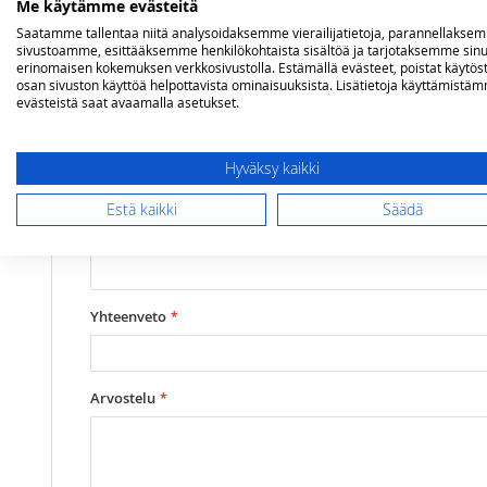
Me käytämme evästeitä
Saatamme tallentaa niitä analysoidaksemme vierailijatietoja, parannellakse
Lisätietoja
sivustoamme, esittääksemme henkilökohtaista sisältöä ja tarjotaksemme sinu
Kiinnityshalkaisija
75 mm
Olet arvostelemassa:
erinomaisen kokemuksen verkkosivustolla. Estämällä evästeet, poistat käytös
Lasi 75 x 100 mm, kirkas
osan sivuston käyttöä helpottavista ominaisuuksista. Lisätietoja käyttämistä
Korkeus
100 mm
evästeistä saat avaamalla asetukset.
Arviosi
Hyväksy kaikki
Rating
Estä kaikki
Säädä
1
2
3
4
5
star
stars
stars
stars
stars
Nimimerkki
Yhteenveto
Arvostelu