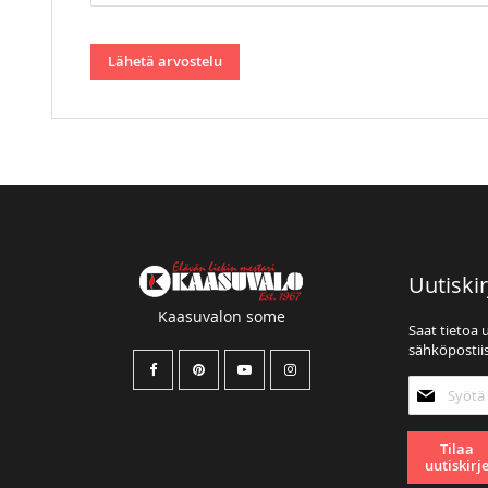
Lähetä arvostelu
Uutiskir
Kaasuvalon some
Saat tietoa 
sähköpostiis
Tilaa
uutiskirjee
Tilaa
uutiskirj