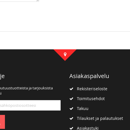
je
Asiakaspalvelu
uutuustuotteista ja tarjouksista
Rekisteriseloste
i
Toimitusehdot
mme:
Takuu
Tilaukset ja palautukset
e
Asiakastuki