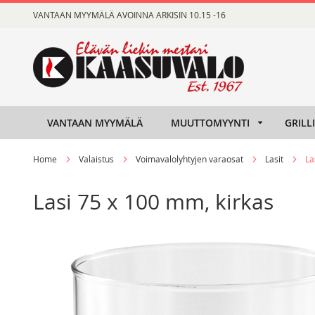
Skip
VANTAAN MYYMÄLÄ AVOINNA ARKISIN 10.15 -16
to
Content
VANTAAN MYYMÄLÄ
MUUTTOMYYNTI
GRILL
Home
Valaistus
Voimavalolyhtyjen varaosat
Lasit
La
Lasi 75 x 100 mm, kirkas
Skip
Skip
to
to
the
the
end
beginning
of
of
the
the