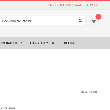
FAQ
KIRJAUDU SISÄÄN
LUO TILI
Haku
Ostoskori
Haku
TYÖKALUT
OTA YHTEYTTÄ
BLOGI
SKU
03003
5 x 100 mm.