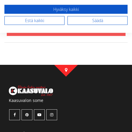
Hyväksy kaikki
Estä kaikki
Säädä
Lähetä arvostelu
Kaasuvalon some