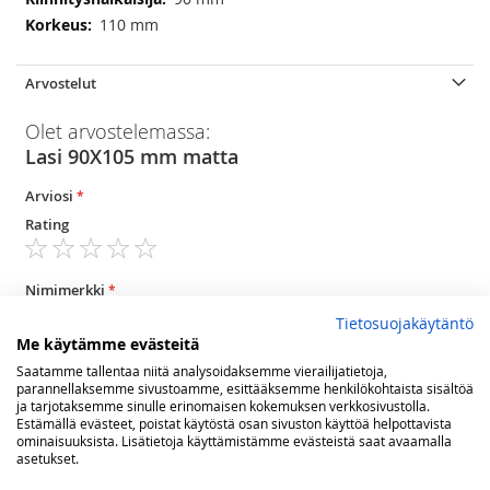
110 mm
Arvostelut
Olet arvostelemassa:
Lasi 90X105 mm matta
Arviosi
Rating
1
2
3
4
5
star
stars
stars
stars
stars
Nimimerkki
Tietosuojakäytäntö
Me käytämme evästeitä
Saatamme tallentaa niitä analysoidaksemme vierailijatietoja,
Yhteenveto
parannellaksemme sivustoamme, esittääksemme henkilökohtaista sisältöä
ja tarjotaksemme sinulle erinomaisen kokemuksen verkkosivustolla.
Estämällä evästeet, poistat käytöstä osan sivuston käyttöä helpottavista
ominaisuuksista. Lisätietoja käyttämistämme evästeistä saat avaamalla
Arvostelu
asetukset.