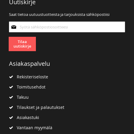
Uutiskirje
Saat tietoa uutuustuotteista ja tarjouksista sähköpostiisi
Tilaa
uutiskirjeemme:
Tilaa
uutiskirje
Asiakaspalvelu
Rekisteriseloste
Toimitusehdot
Takuu
Tilaukset ja palautukset
Asiakastuki
Vantaan myymälä