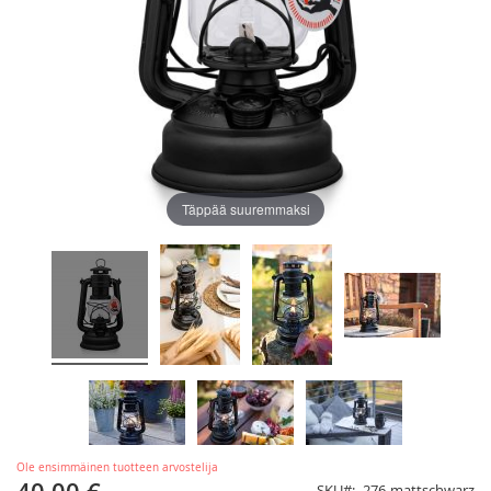
Täppää suuremmaksi
Ole ensimmäinen tuotteen arvostelija
SKU
276-mattschwarz