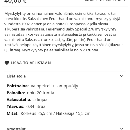
40,00 €
Myrskylyhty on erinomainen valonlähde esimerkiksi terassille tai
parvekkeelle. Saksalainen Feuerhand on valmistanut myrskylyhtyjä
vuodesta 1902 lähtien ja on ainoita Euroopassa jäljellä olevia
alkuperäisiä valmistajia. Feuerhand Baby Special 276 myrskylyhty
valmistetaan korkealaatuisista materiaaleista ja kaikki sen osat on
valmistettu Saksassa (runko, lasi, sydän, poltin). Feuerhand on
kestävä, helppo käyttöinen myrskylyhty, jossa on tiivis säiliö (tilavuus
0,3 litraa). Myrskylyhty palaa säiliöllisellä noin 20 tuntia.
LISÄÄ TOIVELISTAAN
Lisätietoja
Lisätietoja
Valopetroli / Lamppuöljy
noin 20 tuntia
5 linjaa
0,34 litraa
Korkeus 25,5 cm / Halkaisija 15,5 cm
Arvostelut