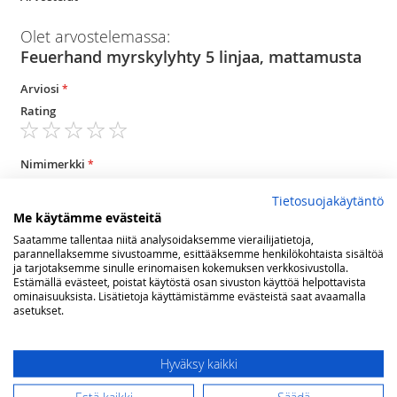
Olet arvostelemassa:
Feuerhand myrskylyhty 5 linjaa, mattamusta
Arviosi
Rating
1
2
3
4
5
star
stars
stars
stars
stars
Nimimerkki
Tietosuojakäytäntö
Me käytämme evästeitä
Yhteenveto
Saatamme tallentaa niitä analysoidaksemme vierailijatietoja,
parannellaksemme sivustoamme, esittääksemme henkilökohtaista sisältöä
ja tarjotaksemme sinulle erinomaisen kokemuksen verkkosivustolla.
Estämällä evästeet, poistat käytöstä osan sivuston käyttöä helpottavista
ominaisuuksista. Lisätietoja käyttämistämme evästeistä saat avaamalla
Arvostelu
asetukset.
Hyväksy kaikki