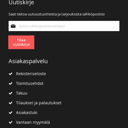
Uutiskirje
Saat tietoa uutuustuotteista ja tarjouksista sähköpostiisi
Tilaa
uutiskirjeemme:
Tilaa
uutiskirje
Asiakaspalvelu
Rekisteriseloste
Toimitusehdot
Takuu
Tilaukset ja palautukset
Asiakastuki
Vantaan myymälä