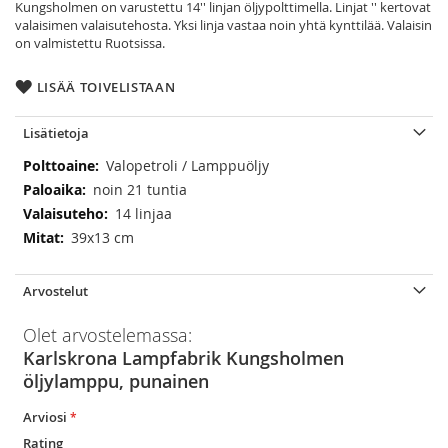
Kungsholmen on varustettu 14'' linjan öljypolttimella. Linjat '' kertovat
valaisimen valaisutehosta. Yksi linja vastaa noin yhtä kynttilää. Valaisin
on valmistettu Ruotsissa.
LISÄÄ TOIVELISTAAN
Lisätietoja
Lisätietoja
Valopetroli / Lamppuöljy
noin 21 tuntia
14 linjaa
39x13 cm
Arvostelut
Olet arvostelemassa:
Karlskrona Lampfabrik Kungsholmen
öljylamppu, punainen
Arviosi
Rating