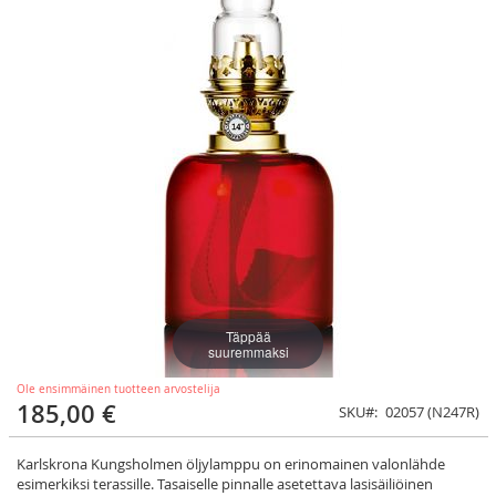
Täppää
suuremmaksi
Ole ensimmäinen tuotteen arvostelija
185,00 €
SKU
02057 (N247R)
Karlskrona Kungsholmen öljylamppu on erinomainen valonlähde
esimerkiksi terassille. Tasaiselle pinnalle asetettava lasisäiliöinen