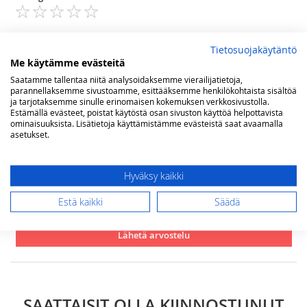
1
2
3
4
5
star
stars
stars
stars
stars
Nimimerkki
Tietosuojakäytäntö
Me käytämme evästeitä
Saatamme tallentaa niitä analysoidaksemme vierailijatietoja,
Yhteenveto
parannellaksemme sivustoamme, esittääksemme henkilökohtaista sisältöä
ja tarjotaksemme sinulle erinomaisen kokemuksen verkkosivustolla.
Estämällä evästeet, poistat käytöstä osan sivuston käyttöä helpottavista
ominaisuuksista. Lisätietoja käyttämistämme evästeistä saat avaamalla
asetukset.
Arvostelu
Hyväksy kaikki
Estä kaikki
Säädä
Lähetä arvostelu
SAATTAISIT OLLA KIINNOSTUNUT