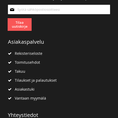
Tilaa
uutiskirjeemme:
Tilaa
uutiskirje
Asiakaspalvelu
Rekisteriseloste
Toimitusehdot
Takuu
Tilaukset ja palautukset
Asiakastuki
Vantaan myymälä
Yhteystiedot