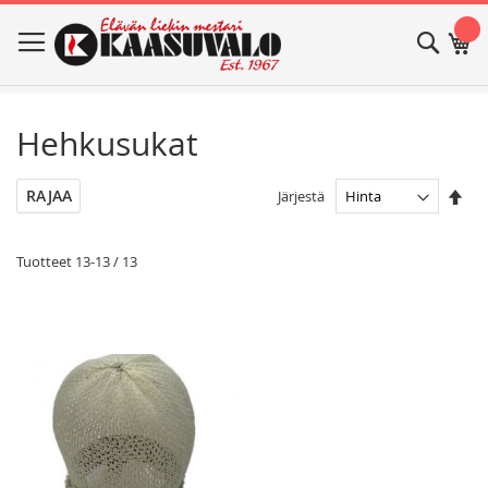
Skip
Haku
Os
to
Content
Hehkusukat
Ase
RAJAA
Järjestä
las
jär
Tuotteet
13
-
13
/
13