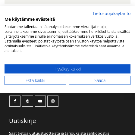
Tietosuojakäytäntö
Me käytämme evästeitä
OMA TOIVELISTA
Saatamme tallentaa niitä analysoidaksemme vierailijatietoja,
parannellaksemme sivustoamme, esittääksemme henkilökohtaista sisältöä
Sinulla ei ole tuotteita toivelistallasi.
ja tarjotaksemme sinulle erinomaisen kokemuksen verkkosivustolla.
Estämällä evästeet, poistat käytöstä osan sivuston käyttöä helpottavista
ominaisuuksista. Lisätietoja käyttämistämme evästeistä saat avaamalla
asetukset.
Hyväksy kaikki
Estä kaikki
Säädä
Kaasuvalon some
Uutiskirje
Saat tietoa uutuustuotteista ja tarjouksista sähköpostiisi