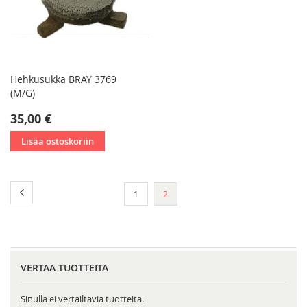
Hehkusukka BRAY 3769
(M/G)
35,00 €
Lisää ostoskoriin
Sivu
Sivu
Edellinen
Sivu
You're
1
2
currently
reading
page
VERTAA TUOTTEITA
Sinulla ei vertailtavia tuotteita.