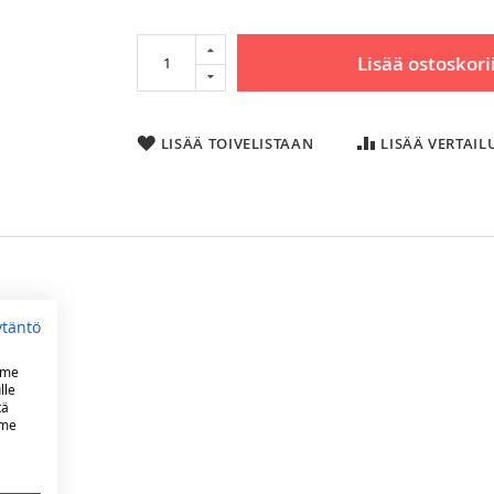
Lisää ostoskori
LISÄÄ TOIVELISTAAN
LISÄÄ VERTAI
8
ytäntö
mme
lle
tä
mme