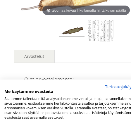
images
images
gallery
gallery
Zoomaa kuvaa liikuttamalla hiirtä kuvan päällä
Arvostelut
Olet arvostelemassa:
Petromax neula 500 HK, varaosanumero 6
Tietosuojakä
Me käytämme evästeitä
Saatamme tallentaa niitä analysoidaksemme vierailijatietoja, parannellakse
Arviosi
sivustoamme, esittääksemme henkilökohtaista sisältöä ja tarjotaksemme sinu
erinomaisen kokemuksen verkkosivustolla. Estämällä evästeet, poistat käytös
Rating
osan sivuston käyttöä helpottavista ominaisuuksista. Lisätietoja käyttämistä
evästeistä saat avaamalla asetukset.
1
2
3
4
5
star
stars
stars
stars
stars
Nimimerkki