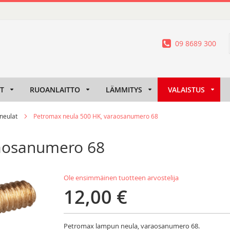
09 8689 300
IT
RUOANLAITTO
LÄMMITYS
VALAISTUS
 neulat
Petromax neula 500 HK, varaosanumero 68
raosanumero 68
Ole ensimmäinen tuotteen arvostelija
12,00 €
Petromax lampun neula, varaosanumero 68.