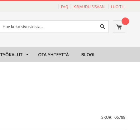
FAQ
KIRJAUDU SISÄÄN
LUO TILI
Haku
Ostoskori
Haku
TYÖKALUT
OTA YHTEYTTÄ
BLOGI
SKU
06788