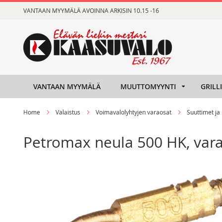
Skip
VANTAAN MYYMÄLÄ AVOINNA ARKISIN 10.15 -16
to
Content
VANTAAN MYYMÄLÄ
MUUTTOMYYNTI
GRILL
Home
Valaistus
Voimavalolyhtyjen varaosat
Suuttimet ja
Petromax neula 500 HK, va
Skip
Skip
to
to
the
the
end
beginning
of
of
the
the