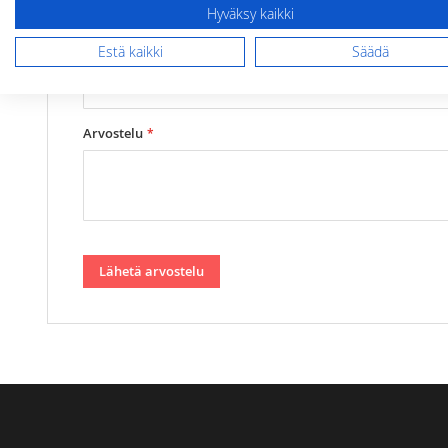
Hyväksy kaikki
Estä kaikki
Säädä
Yhteenveto
Arvostelu
Lähetä arvostelu