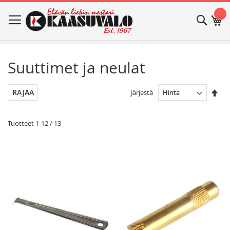
Skip
Haku
Os
to
Content
Suuttimet ja neulat
Ase
RAJAA
Järjestä
las
jär
Tuotteet
1
-
12
/
13