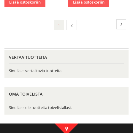
Lisää ostoskoriin
Lisää ostoskoriin
Sivu
Sivu
Seura
You're
Sivu
1
2
currently
reading
page
VERTAA TUOTTEITA
Sinulla ei vertailtavia tuotteita.
OMA TOIVELISTA
Sinulla ei ole tuotteita toivelistallasi.