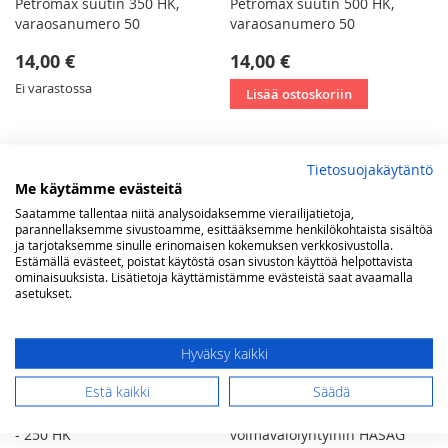
Petromax suutin 350 HK,
Petromax suutin 500 HK,
varaosanumero 50
varaosanumero 50
14,00 €
14,00 €
Ei varastossa
Lisää ostoskoriin
Tietosuojakäytäntö
Me käytämme evästeitä
Saatamme tallentaa niitä analysoidaksemme vierailijatietoja,
parannellaksemme sivustoamme, esittääksemme henkilökohtaista sisältöä
ja tarjotaksemme sinulle erinomaisen kokemuksen verkkosivustolla.
Estämällä evästeet, poistat käytöstä osan sivuston käyttöä helpottavista
ominaisuuksista. Lisätietoja käyttämistämme evästeistä saat avaamalla
asetukset.
Hyväksy kaikki
Estä kaikki
Säädä
Voimavalolyhdyn neula, 200
Suutin-/neulasarja
- 250 HK
voimavalolyhtyihin HASAG