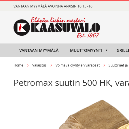
Skip
VANTAAN MYYMÄLÄ AVOINNA ARKISIN 10.15 -16
to
Content
VANTAAN MYYMÄLÄ
MUUTTOMYYNTI
GRILL
Home
Valaistus
Voimavalolyhtyjen varaosat
Suuttimet ja
Petromax suutin 500 HK, va
Skip
Skip
to
to
the
the
end
beginning
of
of
the
the