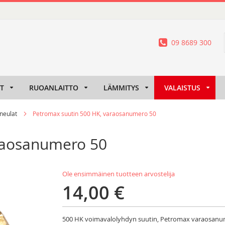
09 8689 300
IT
RUOANLAITTO
LÄMMITYS
VALAISTUS
 neulat
Petromax suutin 500 HK, varaosanumero 50
raosanumero 50
Ole ensimmäinen tuotteen arvostelija
14,00 €
500 HK voimavalolyhdyn suutin, Petromax varaosanu