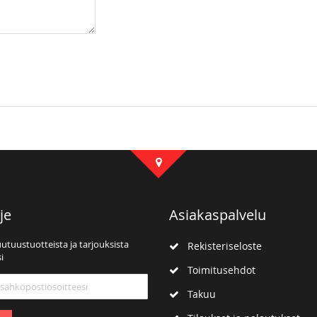
je
Asiakaspalvelu
uutuustuotteista ja tarjouksista
Rekisteriseloste
i
Toimitusehdot
mme:
Takuu