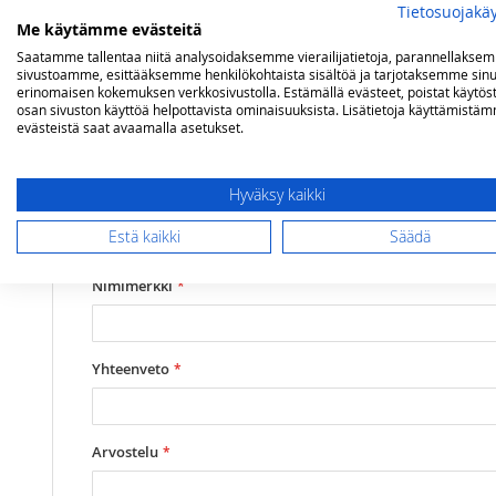
Tietosuojakä
Yksityiskohdat
Arvostelut
Me käytämme evästeitä
Saatamme tallentaa niitä analysoidaksemme vierailijatietoja, parannellakse
sivustoamme, esittääksemme henkilökohtaista sisältöä ja tarjotaksemme sinu
erinomaisen kokemuksen verkkosivustolla. Estämällä evästeet, poistat käytös
500 HK voimavalolyhdyn suutin, Petromax varaosanumero 5
Olet arvostelemassa:
osan sivuston käyttöä helpottavista ominaisuuksista. Lisätietoja käyttämistä
evästeistä saat avaamalla asetukset.
Petromax suutin 500 HK, varaosanumero 
Arviosi
Hyväksy kaikki
Rating
Estä kaikki
Säädä
1
2
3
4
5
star
stars
stars
stars
stars
Nimimerkki
Yhteenveto
Arvostelu