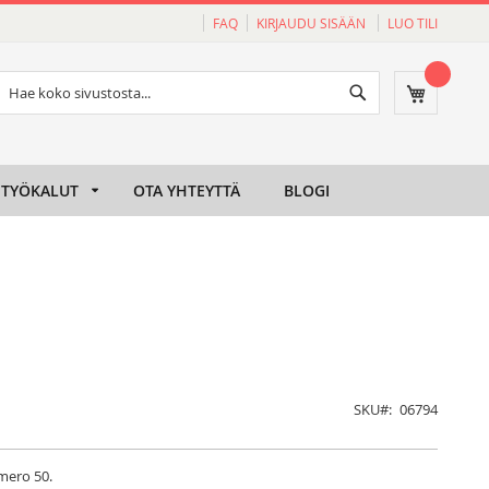
FAQ
KIRJAUDU SISÄÄN
LUO TILI
Haku
Ostoskori
Haku
TYÖKALUT
OTA YHTEYTTÄ
BLOGI
SKU
06794
mero 50.