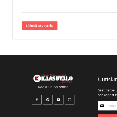
Lähetä arvostelu
Uutiskir
Kaasuvalon some
Saat tietoa 
sähköpostiis
Tilaa
uutiskirjee