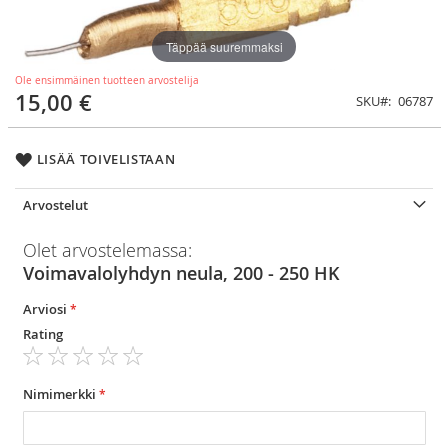
Täppää suuremmaksi
Ole ensimmäinen tuotteen arvostelija
15,00 €
SKU
06787
LISÄÄ TOIVELISTAAN
Arvostelut
Olet arvostelemassa:
Voimavalolyhdyn neula, 200 - 250 HK
Arviosi
Rating
1
2
3
4
5
star
stars
stars
stars
stars
Nimimerkki