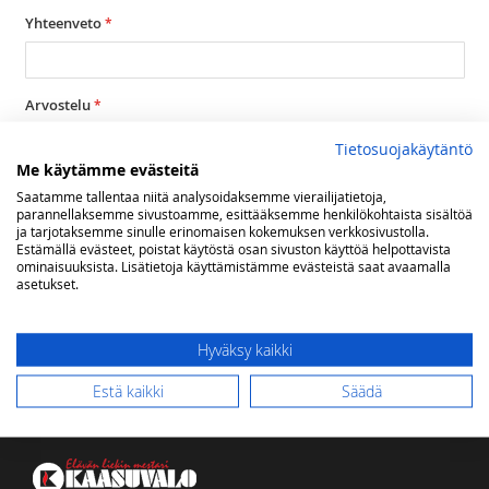
Yhteenveto
Arvostelu
Tietosuojakäytäntö
Me käytämme evästeitä
Saatamme tallentaa niitä analysoidaksemme vierailijatietoja,
parannellaksemme sivustoamme, esittääksemme henkilökohtaista sisältöä
ja tarjotaksemme sinulle erinomaisen kokemuksen verkkosivustolla.
Estämällä evästeet, poistat käytöstä osan sivuston käyttöä helpottavista
Lähetä arvostelu
ominaisuuksista. Lisätietoja käyttämistämme evästeistä saat avaamalla
asetukset.
Hyväksy kaikki
Estä kaikki
Säädä