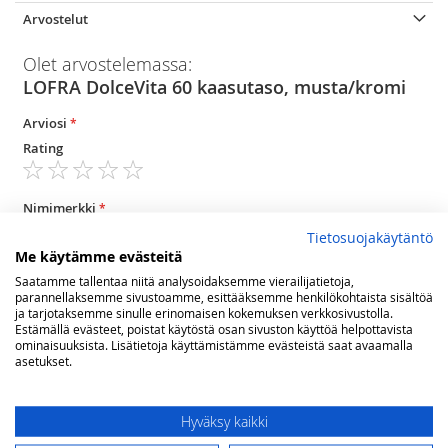
Arvostelut
Olet arvostelemassa:
LOFRA DolceVita 60 kaasutaso, musta/kromi
Arviosi
Rating
1
2
3
4
5
star
stars
stars
stars
stars
Nimimerkki
Tietosuojakäytäntö
Me käytämme evästeitä
Saatamme tallentaa niitä analysoidaksemme vierailijatietoja,
Yhteenveto
parannellaksemme sivustoamme, esittääksemme henkilökohtaista sisältöä
ja tarjotaksemme sinulle erinomaisen kokemuksen verkkosivustolla.
Estämällä evästeet, poistat käytöstä osan sivuston käyttöä helpottavista
ominaisuuksista. Lisätietoja käyttämistämme evästeistä saat avaamalla
Arvostelu
asetukset.
Hyväksy kaikki