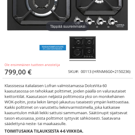
Täppää suuremmaksi
Ole ensimmäinen tuotteen arvostelija
799,00 €
SKU
00113 (HRNM6G0+2150236)
Klassisessa italialaisen Lofran valmistamassa DolceVita 60
kaasutasossa on tehokkaat polttimet, joiden päällä on valurautaiset
keittoritilät. Kaasutason neljästä polttimosta yksi on monikehäinen
WOK-poltin, josta liekin lämpö jakautuu tasaisesti ympäri keittoastiaa.
Kaikki polttimet on varustettu liekinvarmistimella, joka katkaisee
kaasuntulon mikäli liekki sattuisi sammumaan. Säätönupit sijaitsevat
tason etuosassa, joista polttimot syttyvät sähköisesti. Saatavana
säädettynä neste- tai maakaasulle.
TOIMITUSAIKA TILAUKSESTA 4-6 VIIKKOA.